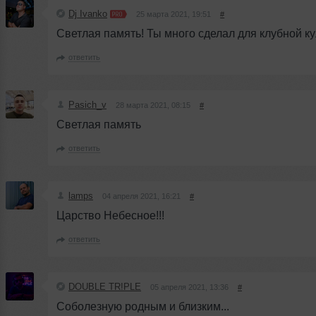
Dj Ivanko
25 марта 2021, 19:51
#
Светлая память! Ты много сделал для клубной ку
ответить
Pasich_v
28 марта 2021, 08:15
#
Светлая память
ответить
lamps
04 апреля 2021, 16:21
#
Царство Небесное!!!
ответить
DOUBLE TR!PLE
05 апреля 2021, 13:36
#
Соболезную родным и близким...