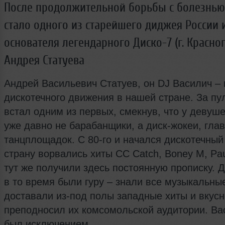
После продолжительной борьбы с болезнью
стало одного из старейшего диджея России 
основателя легендарного Диско-7 (г. Красно
Андрея Статуева
Андрей Васильевич Статуев, он DJ Василич –
дискотечного движения в нашей стране. За пул
встал одним из первых, смекнув, что у девуше
уже давно не барабанщики, а диск-жокеи, гла
танцплощадок. С 80-го и начался дискотечный
страну ворвались хиты CC Catch, Boney M, Pau
тут же получили здесь постоянную прописку. 
в то время были гуру – знали все музыкальны
доставали из-под полы западные хиты и вкусн
преподносил их комсомольской аудитории. Ва
был исключением.