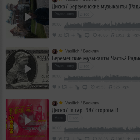
Радио-шоу
Disco
00:00
</>
32
46:06
1051
Vasilich / Василич
Радио-шоу
Disco
00:00
</>
8
45:53
525
Vasilich / Василич
Диско7 in rap 1987 сторона B
Микс
Disco
00:00
</>
35
38:36
1082