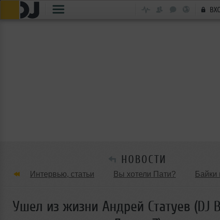
ВХ
НОВОСТИ
Интервью, статьи
Вы хотели Пати?
Байки 
Танцевальные стили
Обзоры Вечеринок и Клу
Ушел из жизни Андрей Статуев (DJ В