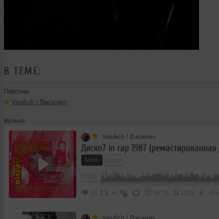
В ТЕМЕ:
Персоны
Vasilich / Василич
Музыка
Vasilich / Василич
Микс
Disco
00:00
</>
45
46:25
1208
Vasilich / Василич