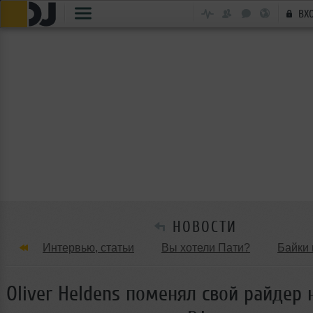
ВХ
НОВОСТИ
Интервью, статьи
Вы хотели Пати?
Байки 
Танцевальные стили
Обзоры Вечеринок и Клу
Oliver Heldens поменял свой райдер