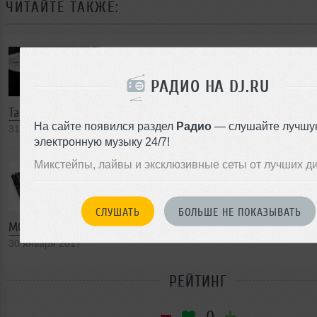
ЧИТАЙТЕ ТАКЖЕ:
РАДИО НА DJ.RU
Так делают винил по новейшей технологии (видео)
На сайте появился раздел
Радио
— слушайте лучшу
31 января 2017
электронную музыку 24/7!
Микстейпы, лайвы и эксклюзивные сеты от лучших д
СЛУШАТЬ
БОЛЬШЕ НЕ ПОКАЗЫВАТЬ
MCX8000 и Engine Prime — хорошие новости от Denon DJ
30 января 2017
РЕЙТИНГ