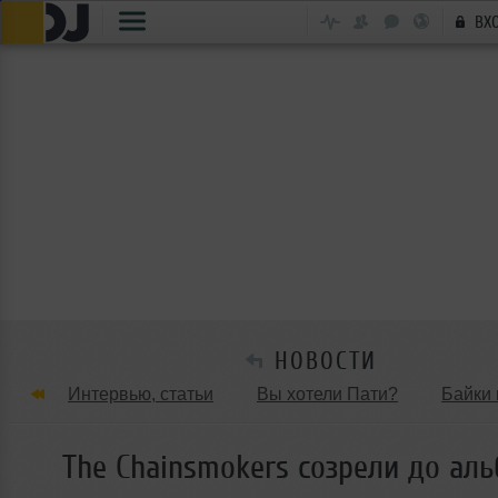
ВХ
НОВОСТИ
Интервью, статьи
Вы хотели Пати?
Байки 
Танцевальные стили
Обзоры Вечеринок и Клу
The Chainsmokers созрели до ал