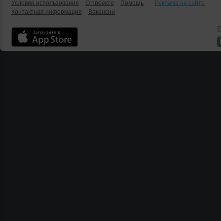
Условия использования
О проекте
Помощь
Реклама на сайте
Контактная информация
Вакансии
Б