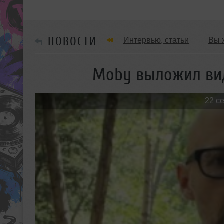
НОВОСТИ
Интервью, статьи
Вы 
Танцевальные стили
Moby выложил ви
Мужчина & Женщина
22 с