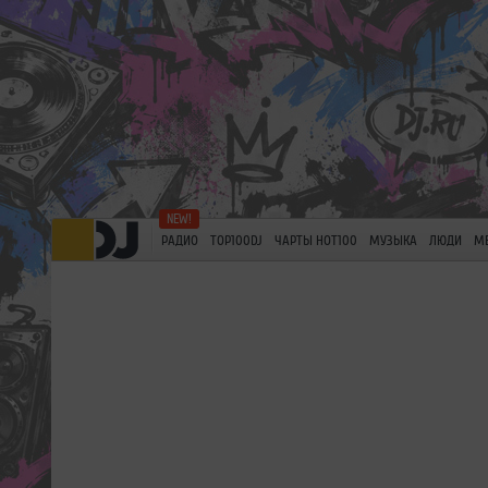
РАДИО
TOP100DJ
ЧАРТЫ HOT100
МУЗЫКА
ЛЮДИ
М