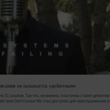
описании он называется «дебютным»
ло 31 альбом. Так что, возможно, пластинка станет дебютом
 чей трек Don’t Leave Me стал доступен для прослушивания в