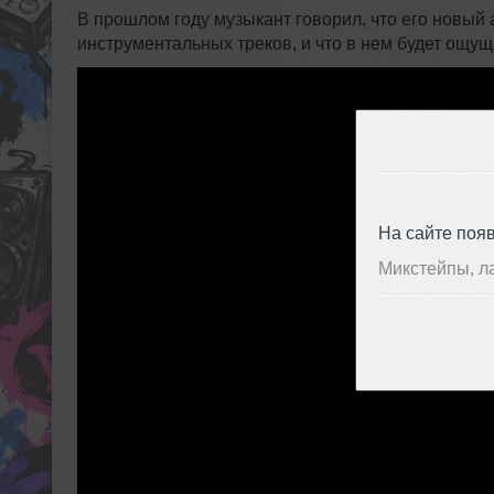
В прошлом году музыкант говорил, что его новый а
инструментальных треков, и что в нем будет ощу
На сайте поя
Микстейпы, л