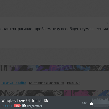
−
0
узыкант затрагивает проблематику всеобщего сумасшествия.
Реклама на сайте
Контактная информация
Вакансии
Wingless Love Of Trance 107
0:00
POPOFF
ПОДПИСАТЬСЯ