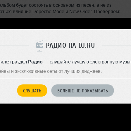
льбом будет состоять в основном из песен, а не из
щаться влияние Depeche Mode и New Order. Проверяем:
РАДИО НА DJ.RU
вился раздел
Радио
— слушайте лучшую электронную музык
айвы и эксклюзивные сеты от лучших диджеев.
СЛУШАТЬ
БОЛЬШЕ НЕ ПОКАЗЫВАТЬ