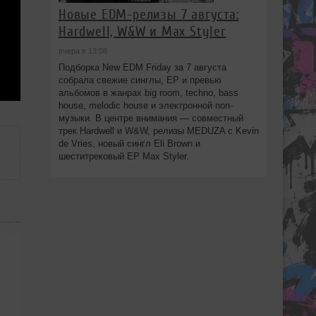
Новые EDM-релизы 7 августа:
Hardwell, W&W и Max Styler
вчера в 13:08
Подборка New EDM Friday за 7 августа
собрала свежие синглы, EP и превью
альбомов в жанрах big room, techno, bass
house, melodic house и электронной поп-
музыки. В центре внимания — совместный
трек Hardwell и W&W, релизы MEDUZA с Kevin
de Vries, новый сингл Eli Brown и
шеститрековый EP Max Styler.