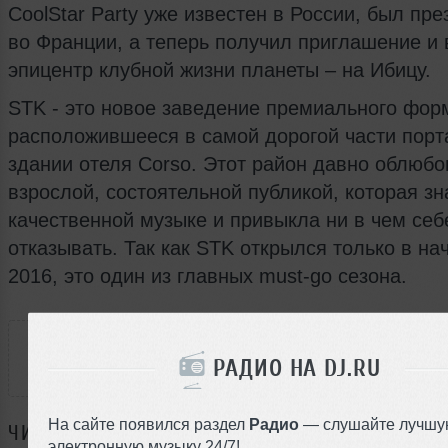
CoolStar Party уже известен в России, был пр
во Франции, а теперь получил приглашение и
эпицентр клубной жизни планеты – на Ибицу.
STK - это новое заведение премиального фор
расположившееся в самой дорогой части порт
здании отеля Corso. Этот район давно облюбо
взрослой, состоятельной публикой, которая зн
качественной музыке и привыкла ни в чем себ
отказывать. Так как STK открылся только в на
2016, это один из главных must-go сезона.
РАССКАЖИ ДРУЗЬЯМ
РАДИО НА DJ.RU
На сайте появился раздел
Радио
— слушайте лучшу
ЧИТАЙТЕ ТАКЖЕ:
электронную музыку 24/7!