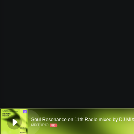
Ш
Soul Resonance on 11th Radio mixed by DJ M
MIXTURIO