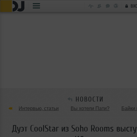
ВХ
НОВОСТИ
Интервью, статьи
Вы хотели Пати?
Байки 
Танцевальные стили
Обзоры Вечеринок и Клу
Дуэт CoolStar из Soho Rooms высту