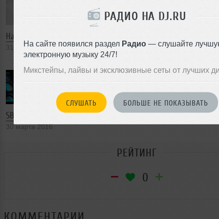
РАДИО НА DJ.RU
На Glastonbury устроят грандиозный трибьют David Bowie
На сайте появился раздел
Радио
— слушайте лучшу
31 марта 2016
электронную музыку 24/7!
Микстейпы, лайвы и эксклюзивные сеты от лучших д
СЛУШАТЬ
БОЛЬШЕ НЕ ПОКАЗЫВАТЬ
SBTRKT выпустил новый альбом
30 марта 2016
РЕЙТИНГ
0
КОММЕНТАРИИ