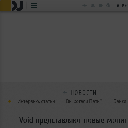
ВХ
НОВОСТИ
Интервью, статьи
Вы хотели Пати?
Байки 
Танцевальные стили
Обзоры Вечеринок и Клу
Void представляют новые мони