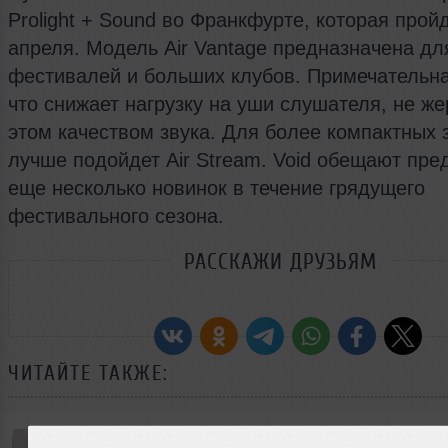
Prolight + Sound во Франкфурте, которая пройд
апреля. Модель Air Vantage предназначена дл
фестивалей и больших клубов. Примечательна
что снижает нагрузку на уши слушателя, не же
этом качеством звука. Для более компактных 
лучше подойдет Air Stream. Void обещают пре
еще несколько новинок в течение грядущего
фестивального сезона.
РАССКАЖИ ДРУЗЬЯМ
ЧИТАЙТЕ ТАКЖЕ: