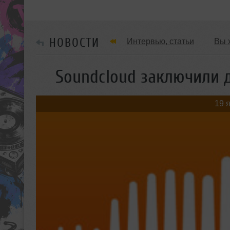
НОВОСТИ
Интервью, статьи
Вы 
Танцевальные стили
Soundcloud заключили д
Мужчина & Женщина
19 