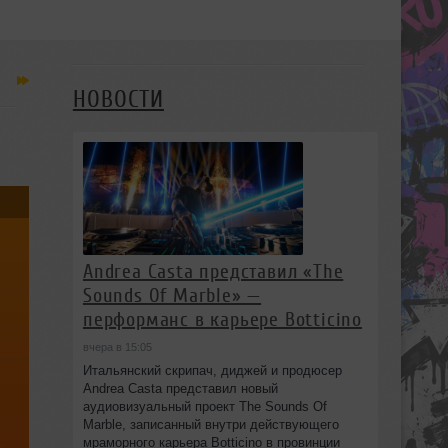
НОВОСТИ
Andrea Casta представил «The
Sounds Of Marble» —
перформанс в карьере Botticino
вчера в 15:05
Итальянский скрипач, диджей и продюсер
Andrea Casta представил новый
аудиовизуальный проект The Sounds Of
Marble, записанный внутри действующего
мраморного карьера Botticino в провинции