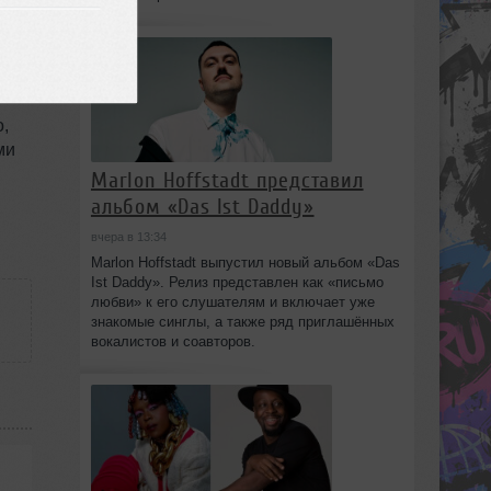
175
ся
ь
о,
ми
Marlon Hoffstadt представил
альбом «Das Ist Daddy»
вчера в 13:34
Marlon Hoffstadt выпустил новый альбом «Das
Ist Daddy». Релиз представлен как «письмо
любви» к его слушателям и включает уже
знакомые синглы, а также ряд приглашённых
вокалистов и соавторов.