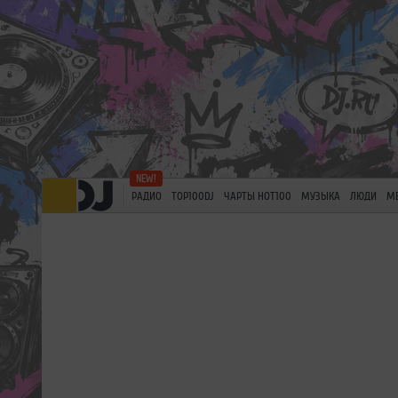
РАДИО
TOP100DJ
ЧАРТЫ HOT100
МУЗЫКА
ЛЮДИ
М