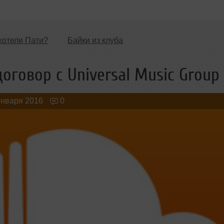
хотели Пати?
Байки из клуба
Обзоры Вечеринок и Клубов
Новые лица
оговор с Universal Music Group
января 2016
0