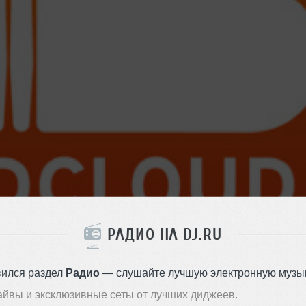
РАДИО НА DJ.RU
вился раздел
Радио
— слушайте лучшую электронную музык
дели подписки уже в этом году
айвы и эксклюзивные сеты от лучших диджеев.