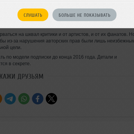
савшим контракт с популярным сервисом, насчитывающим 
м мейджором, не заключившим аналогичную сделку, остал
СЛУШАТЬ
БОЛЬШЕ НЕ ПОКАЗЫВАТЬ
ы тем, что они получают возможность контролировать част
быль от стриминга треков.
ваться на шквал критики и от артистов, и от их фанатов. Н
кобы из-за нарушения авторских прав были лишь неизбежны
ной цели.
ь по модели подписки до конца 2016 года. Детали и
ся в секрете.
СКАЖИ ДРУЗЬЯМ