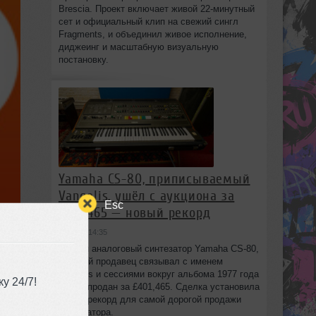
Brescia. Проект включает живой 22‑минутный
сет и официальный клип на свежий сингл
Fragments, и объединил живое исполнение,
диджеинг и масштабную визуальную
постановку.
Yamaha CS-80, приписываемый
Vangelis, ушёл с аукциона за
Esc
£401,465 — новый рекорд
вчера в 14:35
Редкий аналоговый синтезатор Yamaha CS-80,
который продавец связывал с именем
Vangelis и сессиями вокруг альбома 1977 года
у 24/7!
Spiral, продан за £401,465. Сделка установила
новый рекорд для самой дорогой продажи
синтезатора.