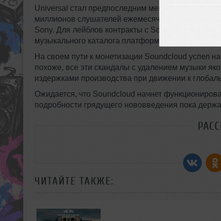
Universal стал предпоследним мейджором, подпи
миллионов слушателей ежемесячно. Единственны
Sony. Для лейблов контракты с Soundcloud выгодн
музыкального каталога платформы и получать при
На своем пути к монетизации Soundcloud успел нар
похоже, все эти скандалы с удалением музыки я
издержками производства при движении к глобаль
Ожидается, что Soundcloud начнет функционироват
подробности грядущего нововведения пока держат
РАС
ЧИТАЙТЕ ТАКЖЕ: