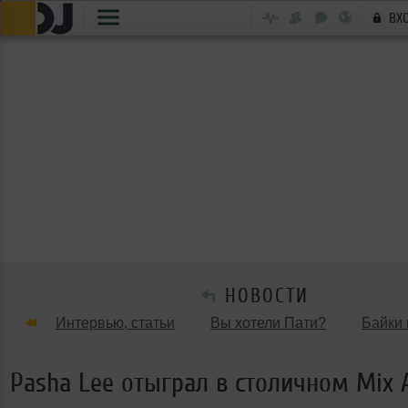
ВХ
НОВОСТИ
Интервью, статьи
Вы хотели Пати?
Байки 
Танцевальные стили
Обзоры Вечеринок и Клу
Pasha Lee отыграл в столичном Mix 