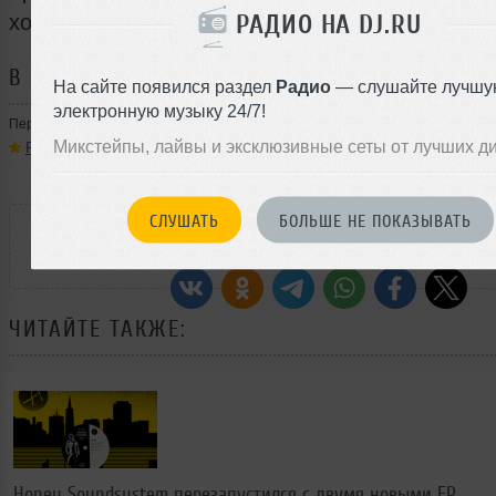
РАДИО НА DJ.RU
хорошую музыку и заходите чаще на DJ.Ru.
В ТЕМЕ:
На сайте появился раздел
Радио
— слушайте лучшу
электронную музыку 24/7!
Персоны
Микстейпы, лайвы и эксклюзивные сеты от лучших д
Pasha Black Cupro
РАССКАЖИ ДРУЗЬЯМ
СЛУШАТЬ
БОЛЬШЕ НЕ ПОКАЗЫВАТЬ
ЧИТАЙТЕ ТАКЖЕ:
Honey Soundsystem перезапустился с двумя новыми ЕР