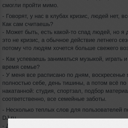
смогли пройти мимо.
- Говорят, у нас в клубах кризис, людей нет, вс
Как сам считаешь?
- Может быть, есть какой-то спад людей, но я 
это не кризис, а обычное действие летнего сез
потому что людям хочется больше свежего во
- Как успеваешь заниматься музыкой, играть и
время семье?
- У меня все расписано по дням, воскресенье
полностью себе, день тишины, а потом всё по
накатанной: студия, спортзал, подбор материал
соответственно, все семейные заботы.
- Несколько теплых слов для пользователей п
DJ.ru.
- Друзья, любите друг друга, мыслите широко