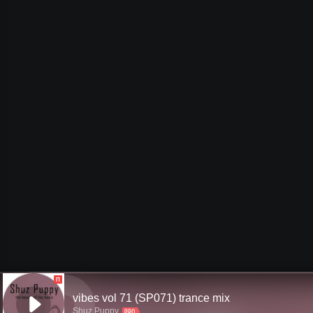
П
vibes vol 71 (SP071) trance mix
Shuz Puppy