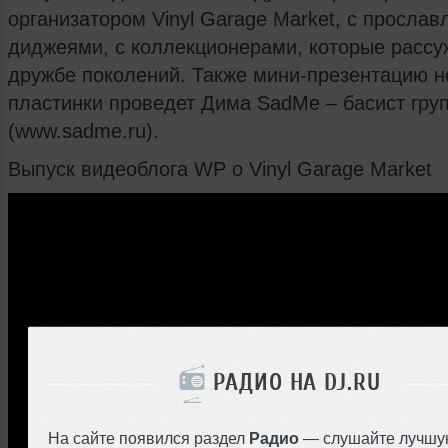
организатором Vinyl Garage Market, с просла
диджеями, с коллекционерами, которые рассу
дружбе поколений. Также мини-презентацию н
пластинки проведет Дима SadMe – басист гр
(www.sadme.ru).
Выпуск видеоблога WP о Vinyl Garage Market
РАДИО НА DJ.RU
На сайте появился раздел
Радио
— слушайте лучшу