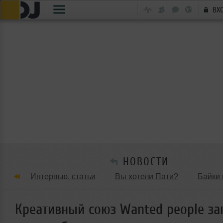
ВХ
НОВОСТИ
Интервью, статьи
Вы хотели Пати?
Байки 
Танцевальные стили
Обзоры Вечеринок и Клу
Креативный союз Wanted people за