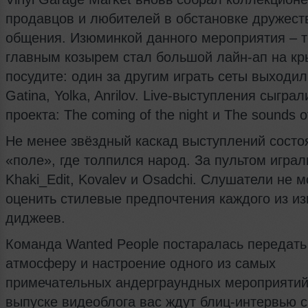
продавцов и любителей в обстановке дружест
общения. Изюминкой данного мероприятия – т
главным козырем стал большой лайн-ап на к
посудите: один за другим играть сеты выходили
Gatina, Yolka, Anrilov. Live-выступления сыграл
проекта: The coming of the night и The sounds o
Не менее звёздный каскад выступлений состо
«поле», где толпился народ. За пультом играл
Khaki_Edit, Kovalev и Osadchi. Слушатели не м
оценить стилевые предпочтения каждого из и
диджеев.
Команда Wanted People постаралась передать
атмосферу и настроение одного из самых
примечательных андерграундных мероприятий
выпуске видеоблога вас ждут блиц-интервью с