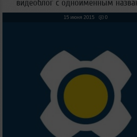
видеоблог с одноименным назва
Новые лица
Мужчина & Женщина
15 июня 2015
0