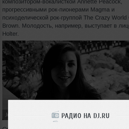
композитором-вокалисткой Annette Peacock,
прогрессивными рок-пионерами Magma и
психоделической рок-группой The Crazy World 
Brown. Молодость, например, выступает в лице
Holter.
Julia Holter
РАДИО НА DJ.RU