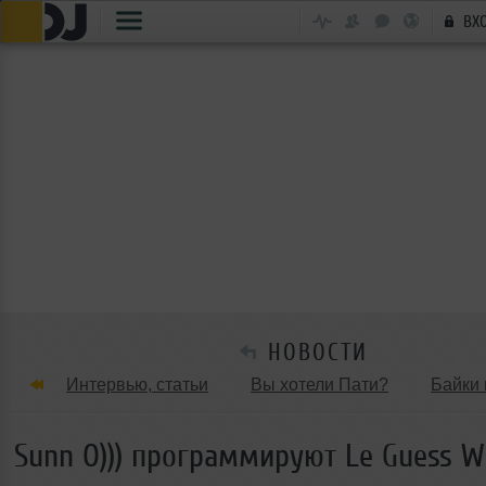
ВХ
НОВОСТИ
Интервью, статьи
Вы хотели Пати?
Байки 
Танцевальные стили
Обзоры Вечеринок и Клу
Sunn O))) программируют Le Guess Wh