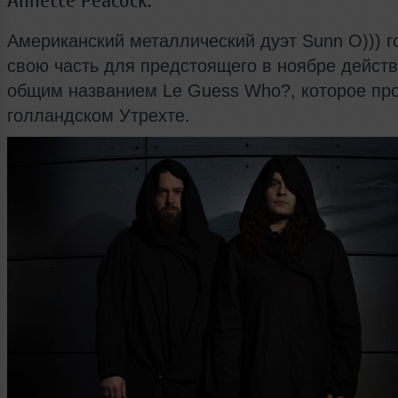
Annette Peacock.
Американский металлический дуэт Sunn O))) г
свою часть для предстоящего в ноябре действ
общим названием Le Guess Who?, которое пр
голландском Утрехте.