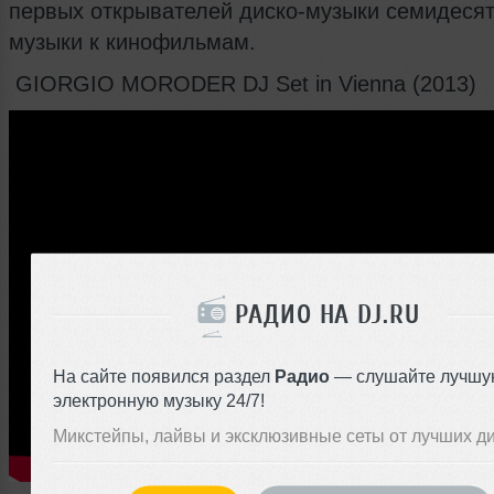
первых открывателей диско-музыки семидесят
музыки к кинофильмам.
GIORGIO MORODER DJ Set in Vienna (2013)
РАДИО НА DJ.RU
На сайте появился раздел
Радио
— слушайте лучшу
электронную музыку 24/7!
Микстейпы, лайвы и эксклюзивные сеты от лучших д