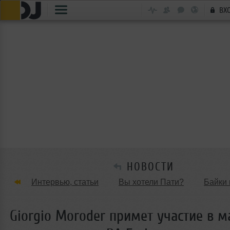
ВХ
НОВОСТИ
Интервью, статьи
Вы хотели Пати?
Байки 
Танцевальные стили
Обзоры Вечеринок и Клу
Giorgio Moroder примет участие в 