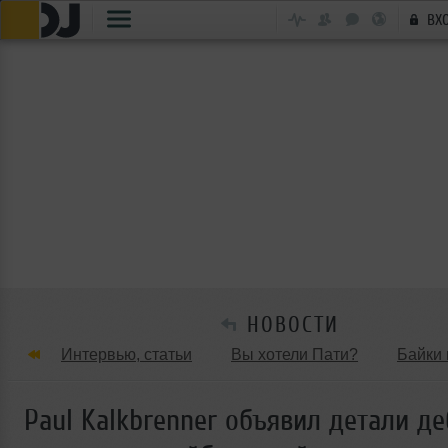
ВХ
НОВОСТИ
Интервью, статьи
Вы хотели Пати?
Байки 
Танцевальные стили
Обзоры Вечеринок и Клу
Paul Kalkbrenner объявил детали д