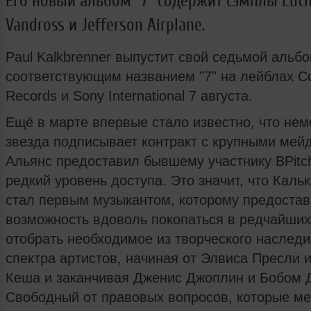
Его новый альбом "7" содержит сэмплы Luth
Vandross и Jefferson Airplane.
Paul Kalkbrenner выпустит свой седьмой альбо
соответствующим названием "7" на лейблах C
Records и Sony International 7 августа.
Ещё в марте впервые стало известно, что нем
звезда подписывает контракт с крупными мей
Альянс предоставил бывшему участнику BPitch
редкий уровень доступа. Это значит, что Каль
стал первым музыкантом, которому предоста
возможность вдоволь покопаться в редчайших
отобрать необходимое из творческого наслед
спектра артистов, начиная от Элвиса Пресли 
Кеша и заканчивая Дженис Джоплин и Бобом 
Свободный от правовых вопросов, которые м