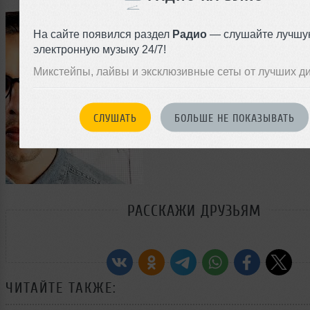
На сайте появился раздел
Радио
— слушайте лучшу
электронную музыку 24/7!
Микстейпы, лайвы и эксклюзивные сеты от лучших д
СЛУШАТЬ
БОЛЬШЕ НЕ ПОКАЗЫВАТЬ
РАССКАЖИ ДРУЗЬЯМ
ЧИТАЙТЕ ТАКЖЕ: