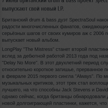
7 июня британский drum & bass проект Spect
выпускают свой новый LP.
Британский drum & bass дуэт SpectraSoul нако
радости многочисленных фанатов, ожидающи
серьёзных шагов от своих кумиров аж с 2006 г
выпускает новый альбом.
LongPlay "The Mistress" станет второй пластин
вслед за дебютной работой 2013 года под на
"Delay No More". В этот двухлетний период сл
относительно короткое затишье, прерванное 
в феврале 2015 первого сингла "Always". По 
музыкальных критиков, этот трек стал вопло
лучшего, на что способны Jack Stevens и David
однако сейчас, когда британцы обнародовали 
новой долгоиграющей пластинки, кажется, что