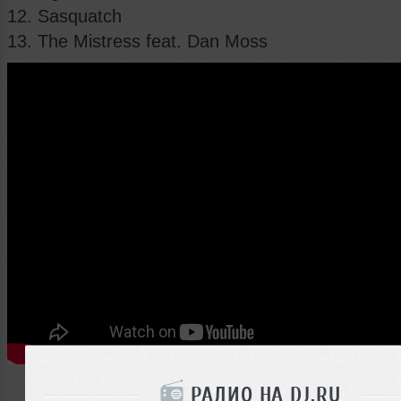
12. Sasquatch
13. The Mistress feat. Dan Moss
РАДИО НА DJ.RU