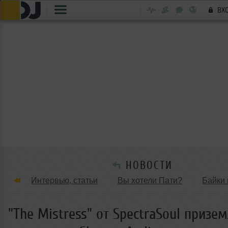
ВХ
НОВОСТИ
Интервью, статьи
Вы хотели Пати?
Байки 
Танцевальные стили
Обзоры Вечеринок и Клу
"The Mistress" от SpectraSoul призе