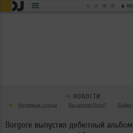
ВХ
НОВОСТИ
Интервью, статьи
Вы хотели Пати?
Байки 
Танцевальные стили
Обзоры Вечеринок и Клу
Borgore выпустил дебютный альбом