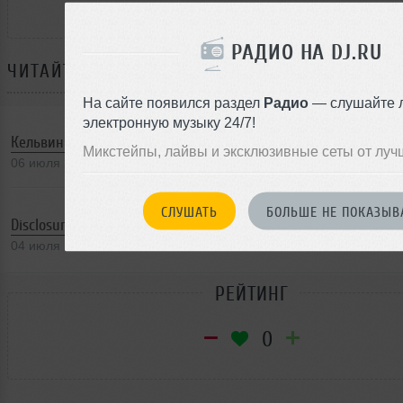
РАДИО НА DJ.RU
ЧИТАЙТЕ ТАКЖЕ:
На сайте появился раздел
Радио
— слушайте 
электронную музыку 24/7!
Кельвин Харрис и Авичи - самые влиятельные диджеи
Микстейпы, лайвы и эксклюзивные сеты от луч
06 июля 2014
СЛУШАТЬ
БОЛЬШЕ НЕ ПОКАЗЫВ
Disclosure исполняют обещания
04 июля 2014
РЕЙТИНГ
0