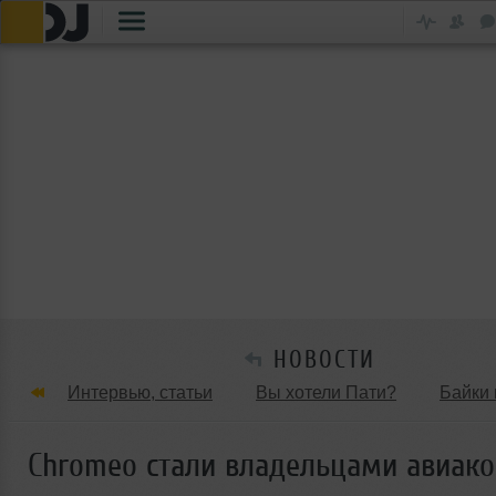
НОВОСТИ
Интервью, статьи
Вы хотели Пати?
Байки 
Танцевальные стили
Обзоры Вечеринок и Клу
Chromeo стали владельцами авиак