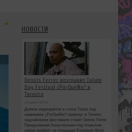
НОВОСТИ
Dennis Ferrer возглавит Tulum
Day Festival ¿PorQuéNo? в
Toronto
сегодня в 18:24
Днёвое мероприятие в стиле Tulum под
названием ¿PorQuéNo? привезут в Toronto:
хедлайнером фестиваля станет Dennis Ferrer.
Празднование house-музыки под открытым
небом пройдёт на площадке Evergreen Brick