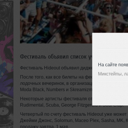
Фестиваль объявил список участников сери
На сайте поя
Фестиваль Hideout объявил диджеев-капитанов для
Микстейпы, л
После того, как все билеты на фестиваль были ра
лодочных вечеринок, в организации которых принял
Moda Black, Numbers и Skreamizm.
Некоторые артисты фестиваля отыграют свои сеты
Rudimental, Scuba, George Fitzgerald и Soul Clap.
Четвертый по счету фестиваль Hideout уже может
Джейми Джонс, Solomun, Масео Plex, Sasha, MK, К
продажу завтра, 1 мая.