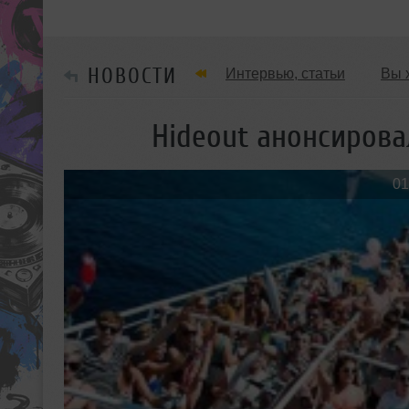
НОВОСТИ
Интервью, статьи
Вы 
Танцевальные стили
Hideout анонсирова
Мужчина & Женщина
01