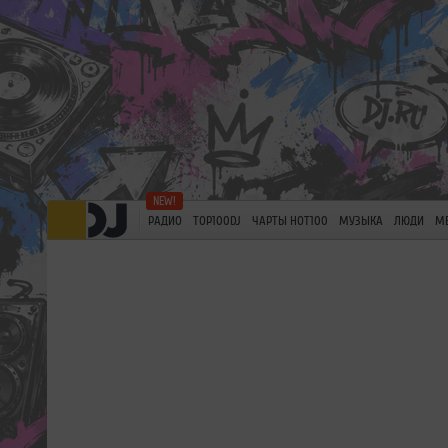
РАДИО
TOP100DJ
ЧАРТЫ HOT100
МУЗЫКА
ЛЮДИ
М