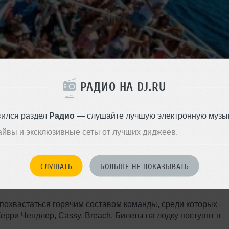
РАДИО НА DJ.RU
и своих вечеринок на лодке.
вился раздел
Радио
— слушайте лучшую электронную музык
 всех своих 28 вечеринок на лодке.
айвы и эксклюзивные сеты от лучших диджеев.
спроданы за две недели, Hideout объявил лайн-ап серии
и участие такие гиганты электронной музыки как Black Butt
СЛУШАТЬ
БОЛЬШЕ НЕ ПОКАЗЫВАТЬ
 в более интимной обстановке, например Disclosure,
 похвастаться горячим составом команды, среди которых
ерри Чендлер, Cassy, Breach. Билеты на лодку поступят в