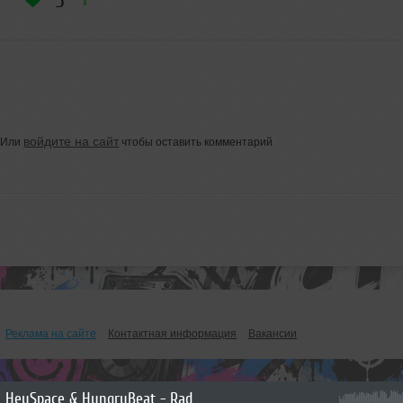
5
войдите на сайт
Или
чтобы оставить комментарий
Реклама на сайте
Контактная информация
Вакансии
HeySpace & HungryBeat - Radiophonika #226