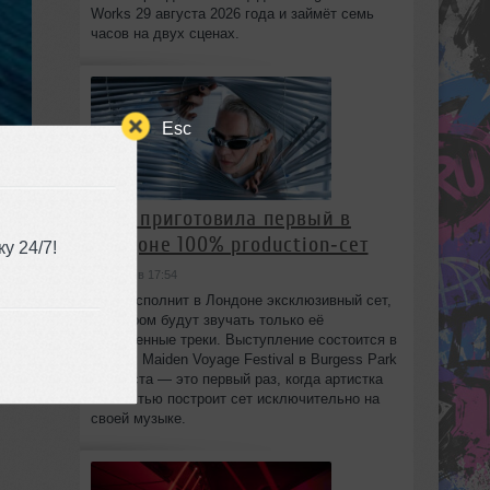
Works 29 августа 2026 года и займёт семь
часов на двух сценах.
Esc
HAAi приготовила первый в
Лондоне 100% production‑сет
у 24/7!
сегодня в 17:54
HAAi исполнит в Лондоне эксклюзивный сет,
er,
в котором будут звучать только её
собственные треки. Выступление состоится в
рамках Maiden Voyage Festival в Burgess Park
8 августа — это первый раз, когда артистка
полностью построит сет исключительно на
своей музыке.