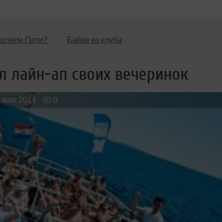
хотели Пати?
Байки из клуба
Обзоры Вечеринок и Клубов
Новые лица
л лайн-ап своих вечеринок
 мая 2014
0