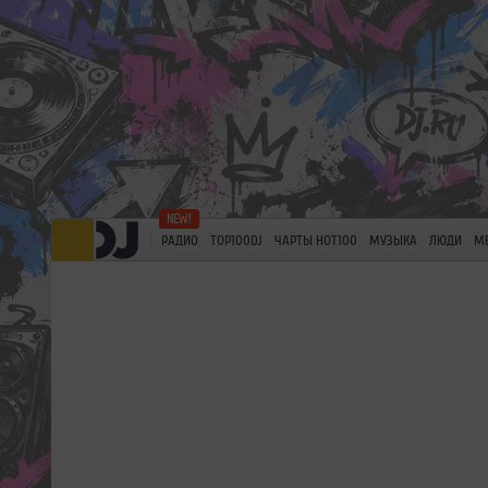
РАДИО
TOP100DJ
ЧАРТЫ HOT100
МУЗЫКА
ЛЮДИ
М