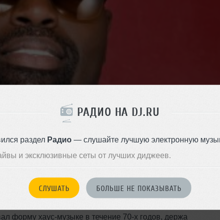
РАДИО НА DJ.RU
вился раздел
Радио
— слушайте лучшую электронную музык
айвы и эксклюзивные сеты от лучших диджеев.
та.
СЛУШАТЬ
БОЛЬШЕ НЕ ПОКАЗЫВАТЬ
альной музыки, Фрэнки Наклз, умер в возрасте 59 лет. Он
ал форму хаус-музыке в течение 70-х годов, держа