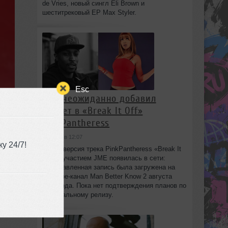
de Vries, новый сингл Eli Brown и
шеститрековый EP Max Styler.
Esc
JME неожиданно добавил
куплет в «Break It Off»
PinkPantheress
сегодня в 12:07
у 24/7!
Новая версия трека PinkPantheress «Break It
Off» с участием JME появилась в сети:
незаглавленная запись была загружена на
YouTube-канал Man Better Know 2 августа
2026 года. Пока нет подтверждения планов по
официальному релизу.