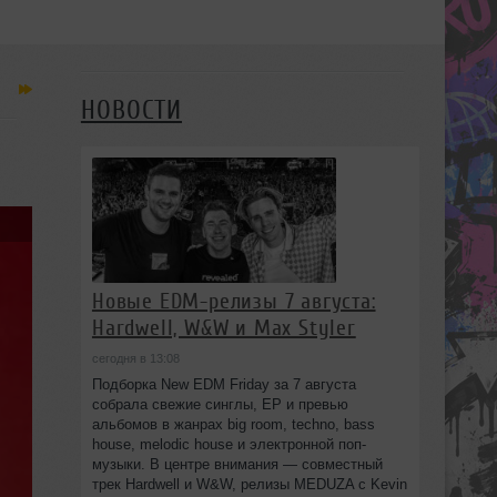
НОВОСТИ
Новые EDM-релизы 7 августа:
Hardwell, W&W и Max Styler
сегодня в 13:08
Подборка New EDM Friday за 7 августа
собрала свежие синглы, EP и превью
альбомов в жанрах big room, techno, bass
house, melodic house и электронной поп-
музыки. В центре внимания — совместный
трек Hardwell и W&W, релизы MEDUZA с Kevin