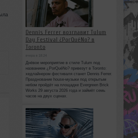
была
Dennis Ferrer возглавит Tulum
Day Festival ¿PorQuéNo? в
Toronto
вчера в 18:24
Днёвое мероприятие в стиле Tulum под
названием ¿PorQuéNo? привезут в Toronto:
хедлайнером фестиваля станет Dennis Ferrer.
Празднование house-музыки под открытым
небом пройдёт на площадке Evergreen Brick
Works 29 августа 2026 года и займёт семь
часов на двух сценах.