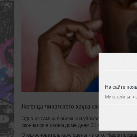
На сайте поя
Микстейпы, л
Легенда чикагского хауса скончался 31 мар
Одна из самых любимых и уважаемых фигур танцев
скончался в своем доме днем​ 31 марта​.
Отец-основатель хаус сцены Чикаго, Наклз придав