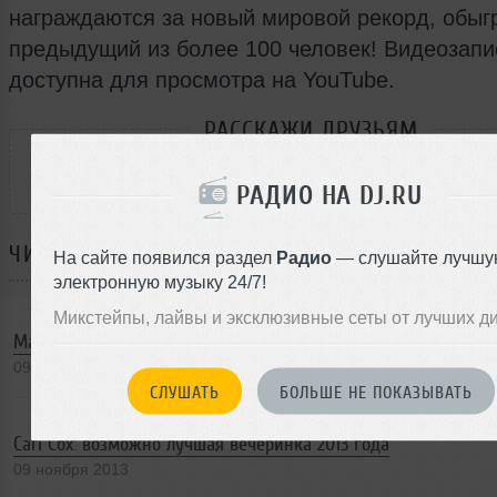
награждаются за новый мировой рекорд, обыг
предыдущий из более 100 человек! Видеозапи
доступна для просмотра на YouTube.
РАССКАЖИ ДРУЗЬЯМ
РАДИО НА DJ.RU
ЧИТАЙТЕ ТАКЖЕ:
На сайте появился раздел
Радио
— слушайте лучшу
электронную музыку 24/7!
Микстейпы, лайвы и эксклюзивные сеты от лучших д
Марко Бейли выпустил документальный фильм
09 ноября 2013
СЛУШАТЬ
БОЛЬШЕ НЕ ПОКАЗЫВАТЬ
Carl Cox: возможно лучшая вечеринка 2013 года
09 ноября 2013