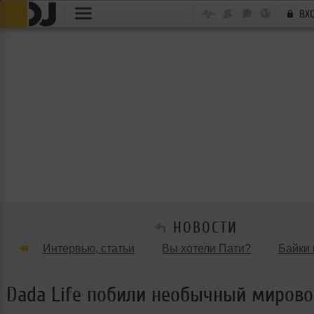
ВХ
НОВОСТИ
Интервью, статьи
Вы хотели Пати?
Байки 
Танцевальные стили
Обзоры Вечеринок и Клу
Dada Life побили необычный мирово