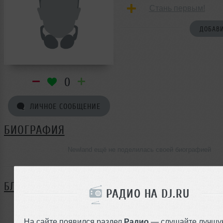
Стань первым!
ДОБАВИ
0
ЛИЧНОЕ СООБЩЕНИЕ
БИОГРАФИЯ
Newland ещё не поделилась своей биографией
БЛОГ
РАДИО НА DJ.RU
Нет записей в блоге
На сайте появился раздел
Радио
— слушайте лучшу