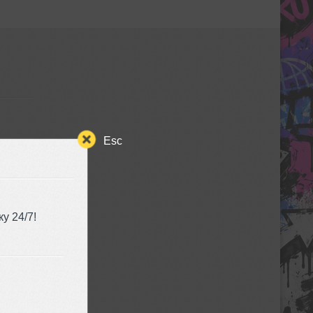
Esc
у 24/7!
ЯТИЯ