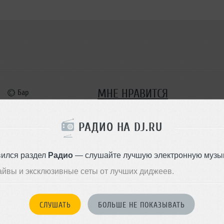
МНЕ НРАВИТСЯ
Бар
еринбург
РАДИО НА DJ.RU
вился раздел
Радио
— слушайте лучшую электронную музык
айвы и эксклюзивные сеты от лучших диджеев.
ВСЕ МЕРОПРИ
Было
4
СТУПАЛИ:
СЛУШАТЬ
БОЛЬШЕ НЕ ПОКАЗЫВАТЬ