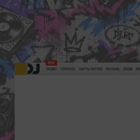
РАДИО
TOP100DJ
ЧАРТЫ HOT100
МУЗЫКА
ЛЮДИ
М