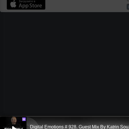
Ш
Digital Emotions # 928. Guest Mix By Katrin So