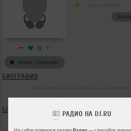
Стань первым!
ДОБАВИ
0
ЛИЧНОЕ СООБЩЕНИЕ
БИОГРАФИЯ
Невская мелодия ещё не поделилась своей биографие
БЛОГ
РАДИО НА DJ.RU
Нет записей в блоге
На сайте появился раздел
Радио
— слушайте лучшу