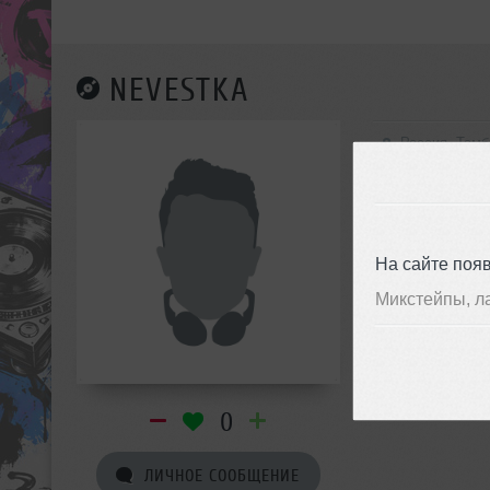
NEVESTKA
Россия, Тамб
На сайте поя
Микстейпы, л
0
ЛИЧНОЕ СООБЩЕНИЕ