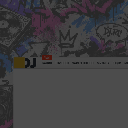
РАДИО
TOP100DJ
ЧАРТЫ HOT100
МУЗЫКА
ЛЮДИ
М