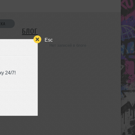
СКА
БЛОГ
Esc
Нет записей в блоге
УЗЬЯ
у 24/7!