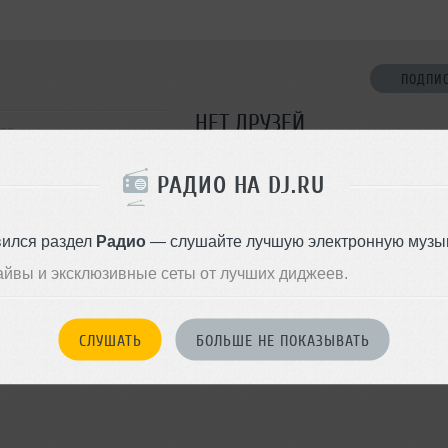
ПОДПИ
НЕТ ДРУЗЕЙ
ква
Стань первым!
РАДИО НА DJ.RU
core
ДОБАВИТЬ В ДР
вился раздел
Радио
— слушайте лучшую электронную музык
айвы и эксклюзивные сеты от лучших диджеев.
СЛУШАТЬ
БОЛЬШЕ НЕ ПОКАЗЫВАТЬ