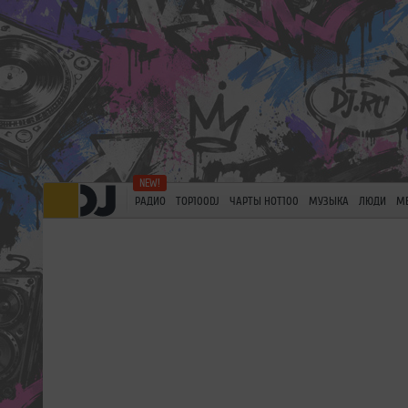
РАДИО
TOP100DJ
ЧАРТЫ HOT100
МУЗЫКА
ЛЮДИ
М