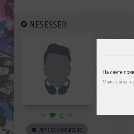
NESESSER
Россия, Мос
Happy Hard
На сайте поя
Микстейпы, л
0
ЛИЧНОЕ СООБЩЕНИЕ