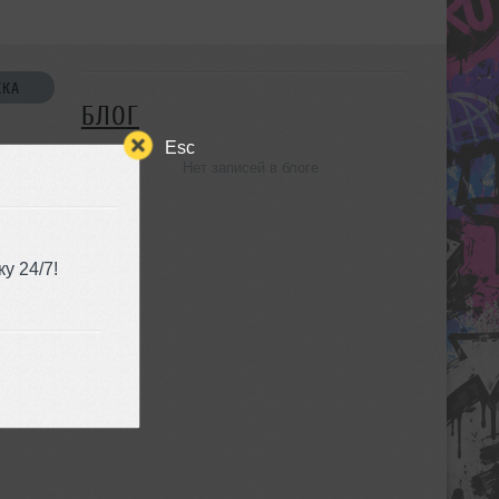
СКА
БЛОГ
Esc
Нет записей в блоге
УЗЬЯ
у 24/7!