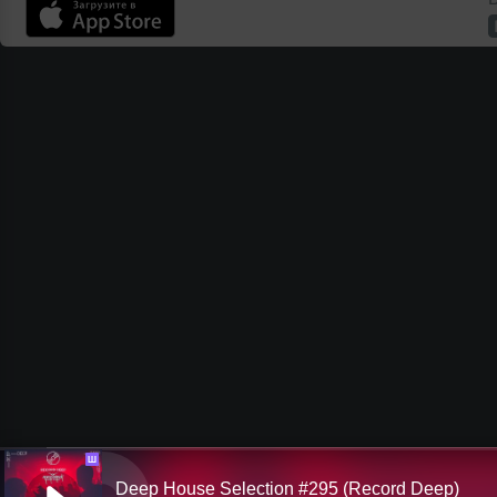
Ш
Deep House Selection #295 (Record Deep)