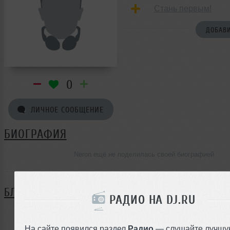
Стань первым!
ДОБАВИ
0
ЛИЧНОЕ СООБЩЕНИЕ
БИОГРАФИЯ
Neron ещё не поделилась своей биографией
БЛОГ
РАДИО НА DJ.RU
Нет записей в блоге
На сайте появился раздел
Радио
— слушайте лучшу