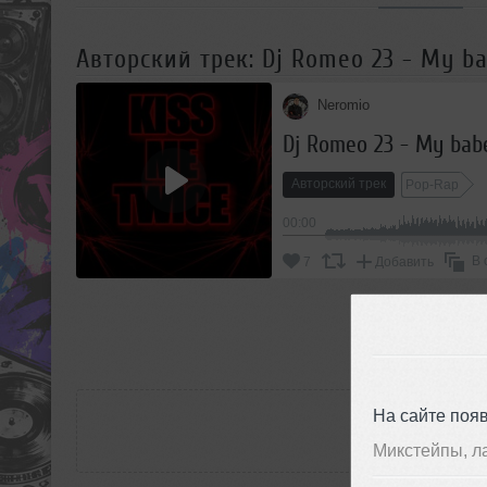
Авторский трек: Dj Romeo 23 - My b
Neromio
Dj Romeo 23 - My bab
Авторский трек
Pop-Rap
00:00
В 
7
Добавить
П
РАС
На сайте поя
Микстейпы, л