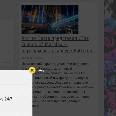
Andrea Casta представил «The
Sounds Of Marble» —
перформанс в карьере Botticino
-3:09
сегодня в 15:05
Итальянский скрипач, диджей и продюсер
Andrea Casta представил новый
Esc
аудиовизуальный проект The Sounds Of
Marble, записанный внутри действующего
мраморного карьера Botticino в провинции
Brescia. Проект включает живой 22‑минутный
сет и официальный клип на свежий сингл
Fragments, и объединил живое исполнение,
у 24/7!
диджеинг и масштабную визуальную
постановку.