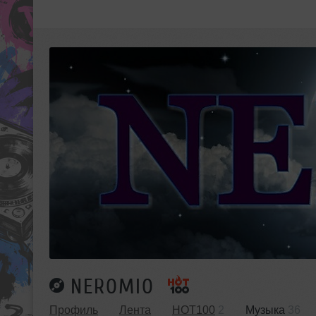
NEROMIO
Профиль
Лента
HOT100
2
Музыка
36