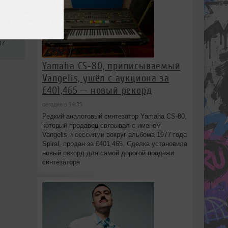
07
Yamaha CS-80, приписываемый
Vangelis, ушёл с аукциона за
£401,465 — новый рекорд
сегодня в 14:35
Редкий аналоговый синтезатор Yamaha CS-80,
который продавец связывал с именем
Vangelis и сессиями вокруг альбома 1977 года
Spiral, продан за £401,465. Сделка установила
новый рекорд для самой дорогой продажи
синтезатора.