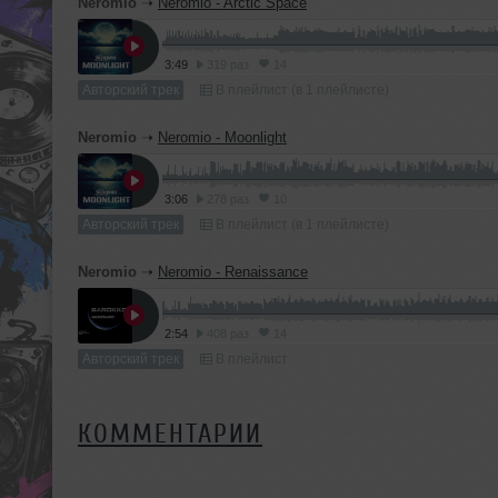
Neromio
➝
Neromio - Arctic Space
3:49
319 раз
14
Авторский трек
В плейлист (в 1 плейлисте)
Neromio
➝
Neromio - Moonlight
3:06
278 раз
10
Авторский трек
В плейлист (в 1 плейлисте)
Neromio
➝
Neromio - Renaissance
2:54
408 раз
14
Авторский трек
В плейлист
КОММЕНТАРИИ