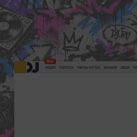
РАДИО
TOP100DJ
ЧАРТЫ HOT100
МУЗЫКА
ЛЮДИ
М