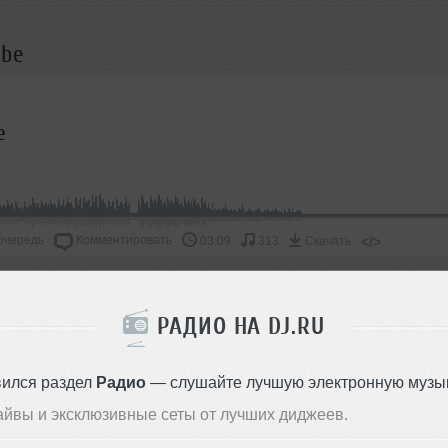
abe
e
очередь
Комментировать
</>
03:09
313
Скачать
ОДДЕРЖАТЬ АРТИСТА
РАДИО НА DJ.RU
СКАЖИ ДРУЗЬЯМ
вился раздел
Радио
— слушайте лучшую электронную музык
айвы и эксклюзивные сеты от лучших диджеев.