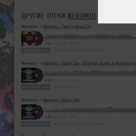
ДРУГИЕ ТРЕКИ
NEROMIO
Neromio
➝
Neromio - Take It Move On
3:33
547 раз
20
Авторский трек
В плейлист (в 1 плейлисте)
Neromio
➝
Neromio - Starry Sky (XXIII Art Studio & Neromio re
4:16
568 раз
18
Авторский трек
В плейлист
Neromio
➝
Neromio - Starry Sky
3:12
289 раз
11
Авторский трек
В плейлист (в 1 плейлисте)