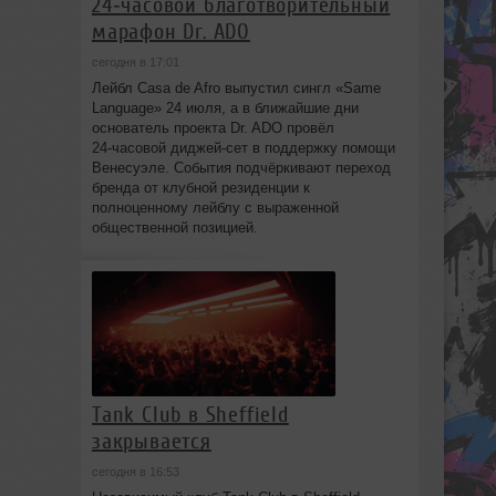
24‑часовой благотворительный
марафон Dr. ADO
сегодня в 17:01
Лейбл Casa de Afro выпустил сингл «Same
Language» 24 июля, а в ближайшие дни
основатель проекта Dr. ADO провёл
24‑часовой диджей‑сет в поддержку помощи
Венесуэле. События подчёркивают переход
бренда от клубной резиденции к
полноценному лейблу с выраженной
общественной позицией.
Tank Club в Sheffield
закрывается
сегодня в 16:53