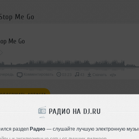
 Stop Me Go
top Me Go
очередь
Комментировать
</>
03:23
43
Скачать
ОДДЕРЖАТЬ АРТИСТА
РАДИО НА DJ.RU
СКАЖИ ДРУЗЬЯМ
вился раздел
Радио
— слушайте лучшую электронную музык
айвы и эксклюзивные сеты от лучших диджеев.