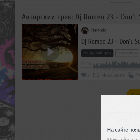
Авторский трек: Dj Romeo 23 - Don't
Neromio
Dj Romeo 23 - Don't S
Авторский трек
Disco House
00:00
В 
2
Добавить
П
РАС
На сайте поя
Микстейпы, л