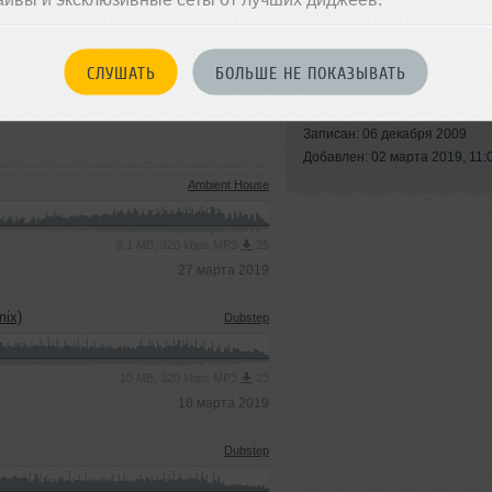
СЛУШАТЬ
БОЛЬШЕ НЕ ПОКАЗЫВАТЬ
Стиль:
Disco House
Записан: 06 декабря 2009
Добавлен: 02 марта 2019, 11:
Ambient House
9.1 MB, 320 kbps MP3
25
27 марта 2019
mix)
Dubstep
10 MB, 320 kbps MP3
23
18 марта 2019
Dubstep