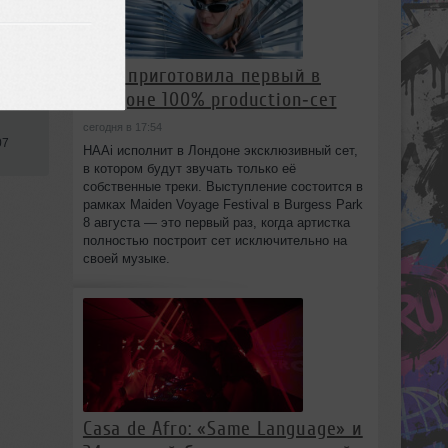
HAAi приготовила первый в
Лондоне 100% production‑сет
сегодня в 17:54
07
HAAi исполнит в Лондоне эксклюзивный сет,
в котором будут звучать только её
собственные треки. Выступление состоится в
рамках Maiden Voyage Festival в Burgess Park
8 августа — это первый раз, когда артистка
полностью построит сет исключительно на
своей музыке.
Casa de Afro: «Same Language» и