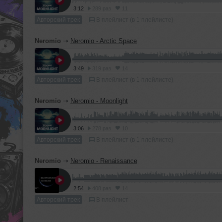
3:12
289 раз
11
Авторский трек
В плейлист (в 1 плейлисте)
Neromio
➝
Neromio - Arctic Space
3:49
319 раз
14
Авторский трек
В плейлист (в 1 плейлисте)
Neromio
➝
Neromio - Moonlight
3:06
278 раз
10
Авторский трек
В плейлист (в 1 плейлисте)
Neromio
➝
Neromio - Renaissance
2:54
408 раз
14
Авторский трек
В плейлист