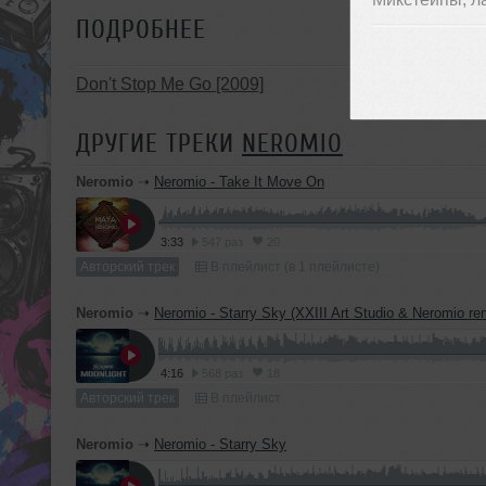
ПОДРОБНЕЕ
Don't Stop Me Go [2009]
ДРУГИЕ ТРЕКИ
NEROMIO
Neromio
➝
Neromio - Take It Move On
3:33
547 раз
20
Авторский трек
В плейлист (в 1 плейлисте)
Neromio
➝
Neromio - Starry Sky (XXIII Art Studio & Neromio re
4:16
568 раз
18
Авторский трек
В плейлист
Neromio
➝
Neromio - Starry Sky