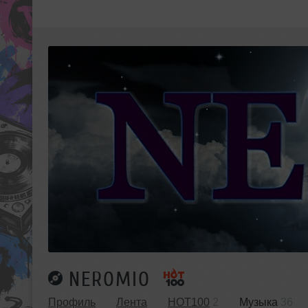
NEROMIO
Профиль
Лента
HOT100
2
Музыка
36