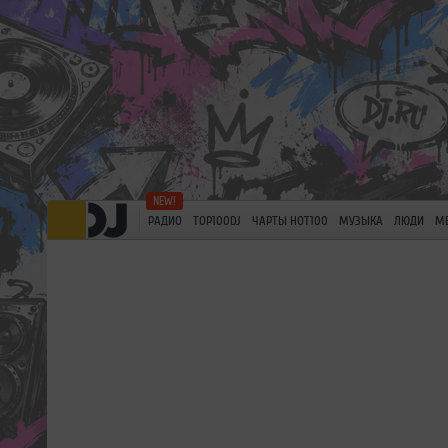
РАДИО
TOP100DJ
ЧАРТЫ HOT100
МУЗЫКА
ЛЮДИ
М