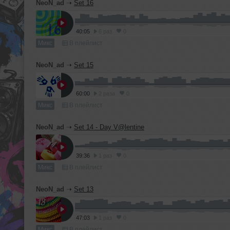
NeoN_ad
➝
Set 16
40:05
6 раз
0
Микс
В плейлист
NeoN_ad
➝
Set 15
60:00
2 раза
0
Микс
В плейлист
NeoN_ad
➝
Set 14 - Day V@lentine
39:36
1 раз
0
Микс
В плейлист
NeoN_ad
➝
Set 13
47:03
1 раз
0
Микс
В плейлист