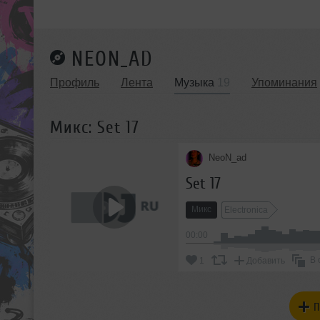
NEON_AD
Профиль
Лента
Музыка
19
Упоминания
Микс: Set 17
NeoN_ad
Set 17
Микс
Electronica
00:00
В 
1
Добавить
П