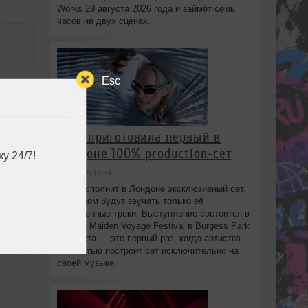
Works 29 августа 2026 года и займёт семь
часов на двух сценах.
Esc
:16
HAAi приготовила первый в
Лондоне 100% production‑сет
у 24/7!
сегодня в 17:54
HAAi исполнит в Лондоне эксклюзивный сет,
в котором будут звучать только её
собственные треки. Выступление состоится в
рамках Maiden Voyage Festival в Burgess Park
8 августа — это первый раз, когда артистка
полностью построит сет исключительно на
своей музыке.