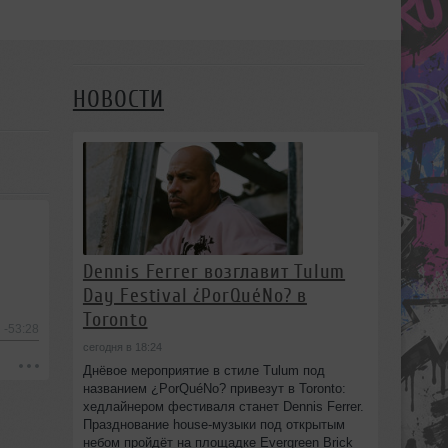
НОВОСТИ
Dennis Ferrer возглавит Tulum
Day Festival ¿PorQuéNo? в
Toronto
-53:28
сегодня в 18:24
Днёвое мероприятие в стиле Tulum под
названием ¿PorQuéNo? привезут в Toronto:
хедлайнером фестиваля станет Dennis Ferrer.
Празднование house-музыки под открытым
небом пройдёт на площадке Evergreen Brick