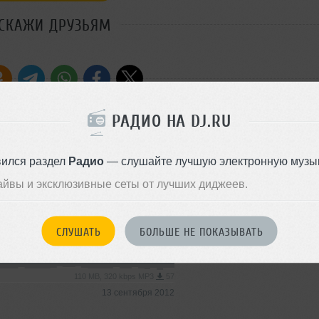
СКАЖИ ДРУЗЬЯМ
Стиль:
Electronica
РАДИО НА DJ.RU
Добавлен: 20 ноября 2011, 18
Electronica
вился раздел
Радио
— слушайте лучшую электронную музык
айвы и эксклюзивные сеты от лучших диджеев.
96 MB, 320 kbps MP3
55
03 ноября 2012
СЛУШАТЬ
БОЛЬШЕ НЕ ПОКАЗЫВАТЬ
Electronica
110 MB, 320 kbps MP3
57
13 сентября 2012