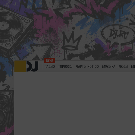
РАДИО
TOP100DJ
ЧАРТЫ HOT100
МУЗЫКА
ЛЮДИ
М