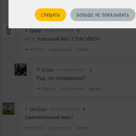
чтобы оставить комментарий
СЛУШАТЬ
БОЛЬШЕ НЕ ПОКАЗЫВАТЬ
Гриша
05 мая 2020, 07:46
#
Классный Mix ! СПАСИБО !
к 05:32
ответить
редактировать
удалить
Dj Neo
13 мая 2020, 09:07
#
Рад, что понравился?
ответить
редактировать
удалить
Igor Koba
13 мая 2020, 09:32
#
Замечательный микс!
ответить
редактировать
удалить