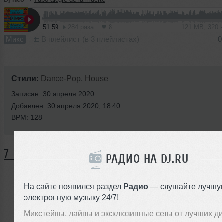
51:59
284 раза
8
121 MB, 320
Микс
В плейлист (в 3 плейлистах)
0
Стили:
Dance-Pop
,
House
Записан: 30 апреля 2020
Добавлен: 30 апреля 2020, 18:40
BPM: 128
7 КОММЕНТАРИЕВ
РАДИО НА DJ.RU
На сайте появился раздел
Радио
— слушайте лучшу
ЗАРЕГИСТРИРУЙТЕСЬ
электронную музыку 24/7!
Или
Микстейпы, лайвы и эксклюзивные сеты от лучших д
войдите на сайт