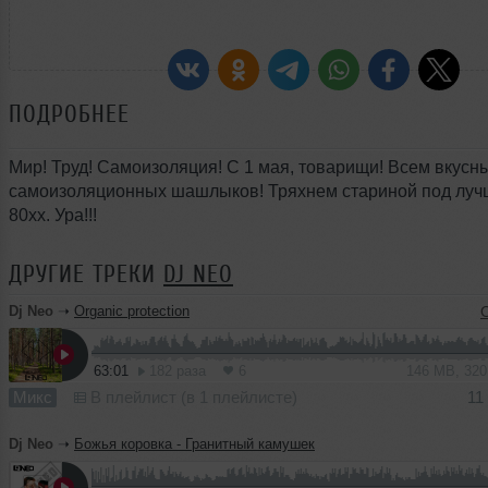
ПОДРОБНЕЕ
Мир! Труд! Самоизоляция! С 1 мая, товарищи! Всем вкусн
самоизоляционных шашлыков! Тряхнем стариной под луч
80хх. Ура!!!
ДРУГИЕ ТРЕКИ
DJ NEO
Dj Neo
➝
Organic protection
63:01
182 раза
6
146 MB, 32
Микс
В плейлист (в 1 плейлисте)
11
Dj Neo
➝
Божья коровка - Гранитный камушек