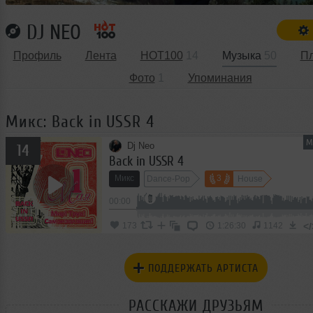
DJ NEO
Профиль
Лента
HOT100
14
Музыка
50
П
Фото
1
Упоминания
Микс: Back in USSR 4
М
Dj Neo
14
Back in USSR 4
Микс
3
Dance-Pop
House
00:00
</
173
1:26:30
1142
ПОДДЕРЖАТЬ АРТИСТА
РАССКАЖИ ДРУЗЬЯМ