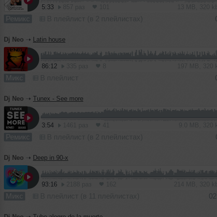
5:33
857 раз
101
13 MB, 320 
Ремикс
В плейлист (в 2 плейлистах)
Dj Neo
➝
Latin house
86:12
335 раз
8
197 MB, 320
Микс
В плейлист
Dj Neo
➝
Tunex - See more
3:54
1461 раз
41
9.0 MB, 320
Ремикс
В плейлист (в 2 плейлистах)
Dj Neo
➝
Deep in 90-x
93:16
2188 раз
162
214 MB, 320 
Микс
В плейлист (в 11 плейлистах)
02
Dj Neo
➝
Tubo alegre de la muerte