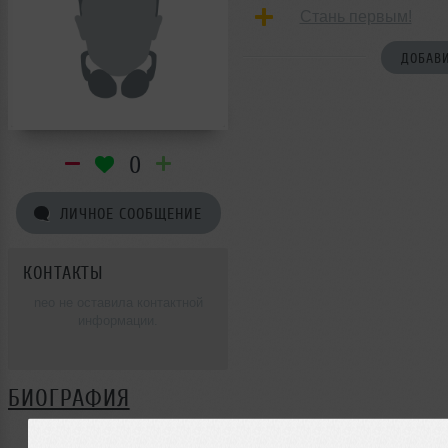
Стань первым!
ДОБАВИ
0
ЛИЧНОЕ СООБЩЕНИЕ
КОНТАКТЫ
neo не оставила контактной
информации.
БИОГРАФИЯ
neo ещё не поделилась своей биографией