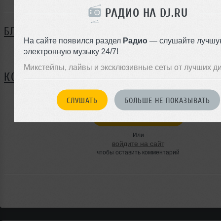
РАДИО НА DJ.RU
БЛОГ
На сайте появился раздел
Радио
— слушайте лучшу
электронную музыку 24/7!
Нет записей в блоге
Микстейпы, лайвы и эксклюзивные сеты от лучших д
КОММЕНТАРИИ
СЛУШАТЬ
БОЛЬШЕ НЕ ПОКАЗЫВАТЬ
ЗАРЕГИСТРИРУЙТЕСЬ
Или
войдите на сайт
чтобы оставить комментарий