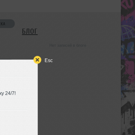
СКА
БЛОГ
Нет записей в блоге
Esc
УЗЬЯ
у 24/7!