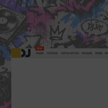
РАДИО
TOP100DJ
ЧАРТЫ HOT100
МУЗЫКА
ЛЮДИ
М