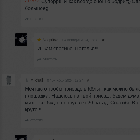
Суперр!!! И как всегда оченно бодрит;) С
к 1:32:17
большое;)
ответить
Negative
04 октября 2024, 18:30
#
И Вам спасибо, Наталья!!!
ответить
Mikhail
07 октября 2024, 19:27
#
Мечтаю о твоём приезде в Кёльн, как можно был
площадку . Надеюсь на твой приезд , будем дума
микс, как будто вернул лет 20 назад. Спасибо Bru
круто!!!
ответить