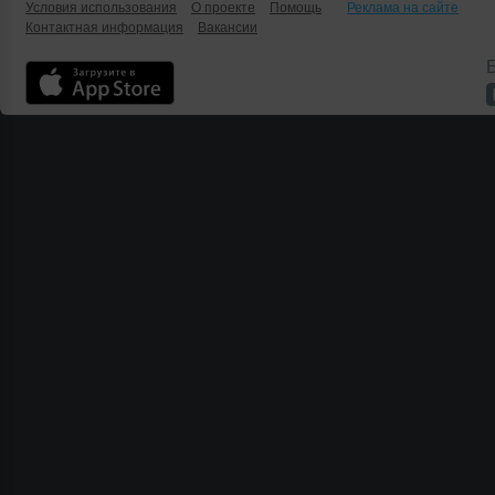
Условия использования
О проекте
Помощь
Реклама на сайте
Контактная информация
Вакансии
Б