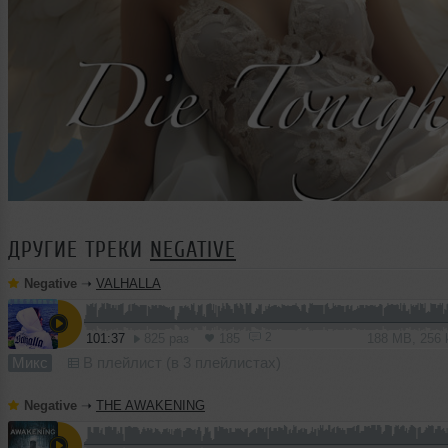
ДРУГИЕ ТРЕКИ
NEGATIVE
Negative
➝
VALHALLA
2
101:37
825 раз
185
188 MB, 256
Микс
В плейлист (в 3 плейлистах)
Negative
➝
THE AWAKENING