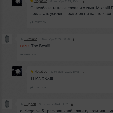
Negative
08 октября 2024, 15:58
#
Спасибо за теплые слова и отзыв, Mikhail! 
прилагать усилия, несмотря ни на что и воп
ответить
Svetlana
30 октября 2024, 08:28
#
The Best!!!
к 09:17
ответить
Negative
30 октября 2024, 10:06
#
THANXXX!!!
ответить
Андрей
30 октября 2024, 11:02
#
dj Negative 5+ раскрашивай планету позитивным