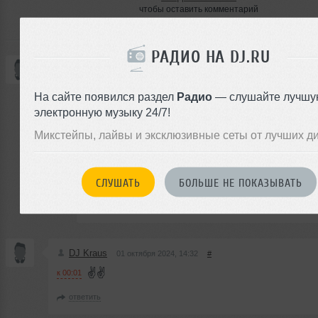
чтобы оставить комментарий
РАДИО НА DJ.RU
Demona747
01 октября 2024, 11:55
#
Thank you Dj. Negative! Super mix! ???
к 46:59
На сайте появился раздел
Радио
— слушайте лучшу
электронную музыку 24/7!
ответить
Микстейпы, лайвы и эксклюзивные сеты от лучших д
Negative
01 октября 2024, 14:06
#
Thank YOU, Demona!!!
СЛУШАТЬ
БОЛЬШЕ НЕ ПОКАЗЫВАТЬ
ответить
DJ Kraus
01 октября 2024, 14:32
#
✌️✌️
к 00:01
ответить