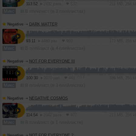
113:52
2432 раза
537
211 MB, 256 
Микс
В плейлист (в 3 плейлистах)
Negative
➝
DARK MATTER
93:11
4480 раз
960
173 MB, 256 
Микс
В плейлист (в 4 плейлистах)
Negative
➝
NOT FOR EVERYONE III
4
100:30
2070 раз
441
186 MB, 256 
Микс
В плейлист (в 3 плейлистах)
Negative
➝
NEGATIVE COSMOS
114:54
2042 раза
407
213 MB, 256 
Микс
В плейлист (в 1 плейлисте)
Negative
➝
NOT FOR EVERYONE 2