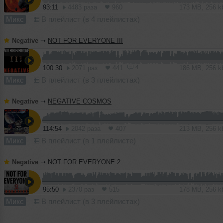
93:11
4483 раза
960
173 MB, 256 
Микс
В плейлист (в 4 плейлистах)
Negative
➝
NOT FOR EVERYONE III
4
100:30
2071 раз
441
186 MB, 256 
Микс
В плейлист (в 3 плейлистах)
Negative
➝
NEGATIVE COSMOS
114:54
2042 раза
407
213 MB, 256 
Микс
В плейлист (в 1 плейлисте)
Negative
➝
NOT FOR EVERYONE 2
95:50
2370 раз
515
178 MB, 256 
Микс
В плейлист (в 3 плейлистах)