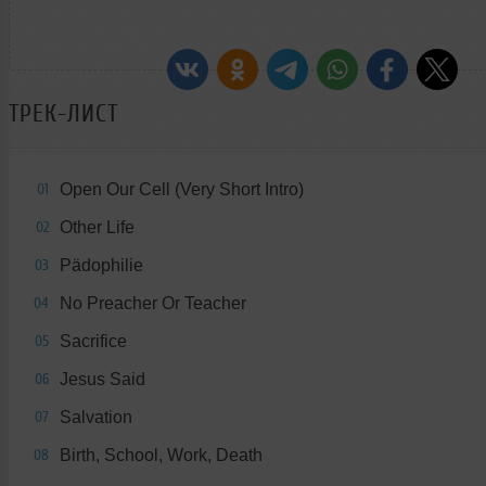
ТРЕК-ЛИСТ
Open Our Cell (Very Short Intro)
01
Other Life
02
Pädophilie
03
No Preacher Or Teacher
04
Sacrifice
05
Jesus Said
06
Salvation
07
Birth, School, Work, Death
08