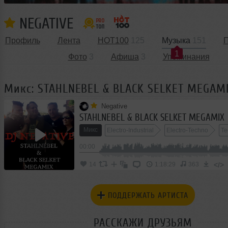
NEGATIVE
Профиль
Лента
HOT100
125
Музыка
151
П
1
Фото
3
Афиша
3
Упоминания
Микс: STAHLNEBEL & BLACK SELKET MEGAM
Negative
STAHLNEBEL & BLACK SELKET MEGAMIX
Микс
Electro-Industrial
Electro-Techno
Te
00:00
</>
14
1:18:29
363
ПОДДЕРЖАТЬ АРТИСТА
РАССКАЖИ ДРУЗЬЯМ