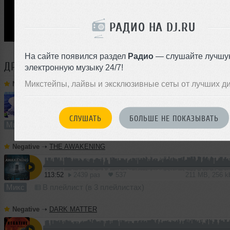
РАДИО НА DJ.RU
На сайте появился раздел
Радио
— слушайте лучшу
ДРУГИЕ ТРЕКИ
NEGATIVE
электронную музыку 24/7!
Микстейпы, лайвы и эксклюзивные сеты от лучших д
Negative
➝
VALHALLA
2
101:37
836 раз
186
188 MB, 256
СЛУШАТЬ
БОЛЬШЕ НЕ ПОКАЗЫВАТЬ
Микс
В плейлист (в 3 плейлистах)
Negative
➝
THE AWAKENING
113:52
2439 раз
537
211 MB, 256 
Микс
В плейлист (в 3 плейлистах)
Negative
➝
DARK MATTER