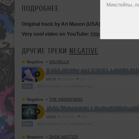
Микстейпы, л
ПОДРОБНЕЕ
Original track by Ari Mason (USA), album "B-Sides
Very cool video on YouTube:
https://www.youtu
ДРУГИЕ ТРЕКИ
NEGATIVE
Negative
➝
VALHALLA
2
101:37
701 раз
157
Микс
В плейлист (в 2 плейлистах)
Negative
➝
THE AWAKENING
113:52
2420 раз
537
Микс
В плейлист (в 3 плейлистах)
Negative
➝
DARK MATTER