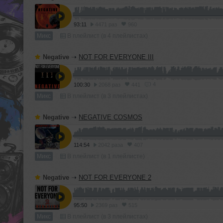
93:11
4471 раз
960
Микс
В плейлист (в 4 плейлистах)
Negative
➝
NOT FOR EVERYONE III
4
100:30
2068 раз
441
Микс
В плейлист (в 3 плейлистах)
Negative
➝
NEGATIVE COSMOS
114:54
2042 раза
407
Микс
В плейлист (в 1 плейлисте)
Negative
➝
NOT FOR EVERYONE 2
95:50
2369 раз
515
Микс
В плейлист (в 3 плейлистах)