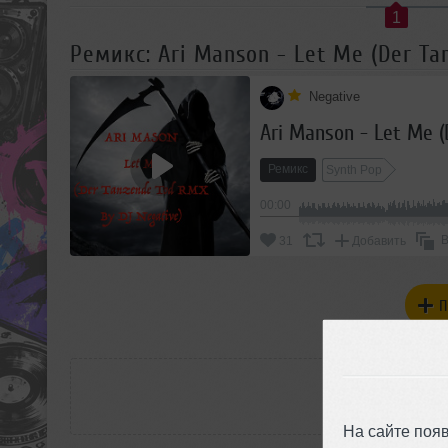
1
Ремикс: Ari Manson - Let Me (Der Ta
Negative
Ari Manson - Let Me (
Ремикс
Synth Pop
00:00
В
31
Добавить
П
РАС
На сайте поя