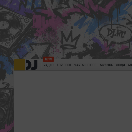
РАДИО
TOP100DJ
ЧАРТЫ HOT100
МУЗЫКА
ЛЮДИ
М