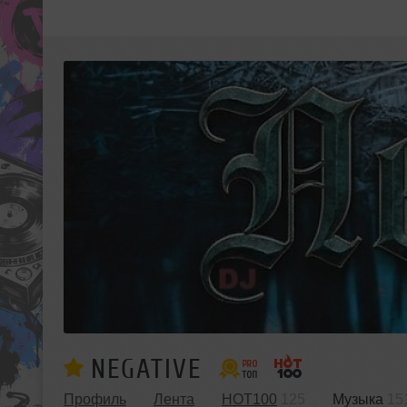
NEGATIVE
Профиль
Лента
HOT100
125
Музыка
15