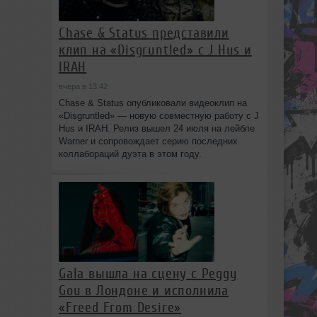
Chase & Status представили
клип на «Disgruntled» с J Hus и
IRAH
вчера в 13:42
Chase & Status опубликовали видеоклип на
«Disgruntled» — новую совместную работу с J
Hus и IRAH. Релиз вышел 24 июля на лейбле
Warner и сопровождает серию последних
коллабораций дуэта в этом году.
Gala вышла на сцену с Peggy
Gou в Лондоне и исполнила
«Freed From Desire»