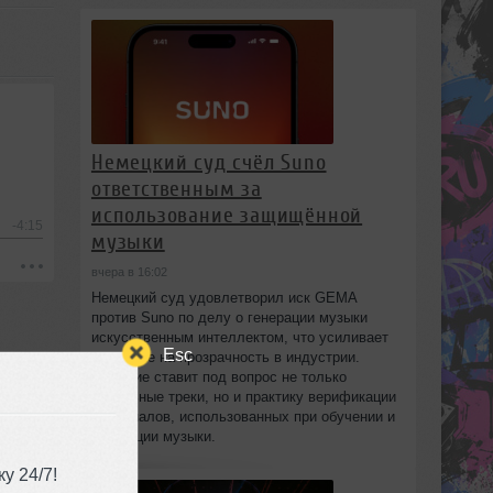
Немецкий суд счёл Suno
ответственным за
использование защищённой
-4:15
музыки
вчера в 16:02
Немецкий суд удовлетворил иск GEMA
против Suno по делу о генерации музыки
искусственным интеллектом, что усиливает
Esc
давление на прозрачность в индустрии.
Решение ставит под вопрос не только
отдельные треки, но и практику верификации
материалов, использованных при обучении и
генерации музыки.
у 24/7!