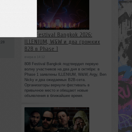
808 Festival Bangkok 2026:
ILLENIUM, W&W и два громких
:28
B2B в Phase 1
вчера в 14:12
808 Festival Bangkok подтвердил первую
волну участников на два дня в октябре: в
Phase 1 заявлены ILLENIUM, W&W, Argy, Ben
Nicky и два ожидаемых B2B-сета.
Организаторы вернули фестиваль в
привычное место и обещают новые
объявления в ближайшее время.