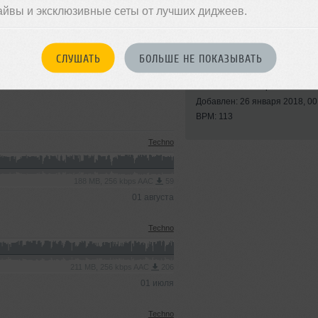
айвы и эксклюзивные сеты от лучших диджеев.
" (2017).
СЛУШАТЬ
БОЛЬШЕ НЕ ПОКАЗЫВАТЬ
Стиль:
Synth Pop
be.com/watch?v=s5J-7_SxWB4
Записан: 24 января 2018
Добавлен: 26 января 2018, 00
BPM: 113
Techno
188 MB, 256 kbps AAC
59
01 августа
Techno
211 MB, 256 kbps AAC
206
01 июля
Techno