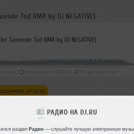
nzende Tod RMX by DJ NEGATIVE)
Der Tanzende Tod RMX by DJ NEGATIVE)
 очередь
Комментировать
</>
04:15
471
Скачать
ОДДЕРЖАТЬ АРТИСТА
СКАЖИ ДРУЗЬЯМ
РАДИО НА DJ.RU
вился раздел
Радио
— слушайте лучшую электронную музык