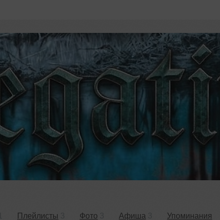
1
Плейлисты
3
Фото
3
Афиша
3
Упоминания