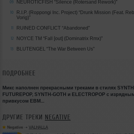
NEUROTICFISH “Silence (Rotersand Rework)”
09
R.I.P. (Roppongi Inc. Project) “Drunk Mission (Feat. Re
10
Vorig)”
RUINED CONFLICT “Abandoned”
11
NOYCE TM “Fall [out] (Dominatrix Rmx)”
12
BLUTENGEL “The War Between Us”
13
ПОДРОБНЕЕ
Микс наполнен прекрасными треками в стилях SYNTH
FUTUREPOP, SYNTH-GOTH и ELECTROPOP с изрядны
привкусом ЕВМ...
ДРУГИЕ ТРЕКИ
NEGATIVE
Negative
➝
VALHALLA