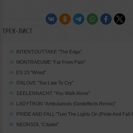
ТРЕК-ЛИСТ
INTENT:OUTTAKE “The Edge”
01
MONTRAEUME “Far From Pain”
02
ES 23 “Wired”
03
ITALOVE “Too Late To Cry”
04
SEELENNACHT “You Walk Alone”
05
LADYTRON “Ambulances (Gosteffects Remix)”
06
PRIDE AND FALL “Turn The Lights On (Pride And Fall 
07
NEONSOL “Citadel”
08