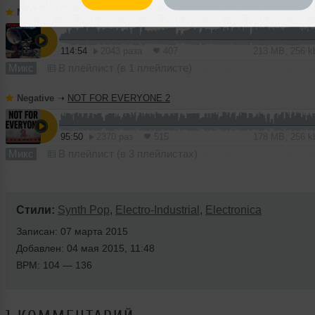
Negative
➝
NEGATIVE COSMOS
114:54
2043 раза
407
213 MB, 256 
Микс
В плейлист (в 1 плейлисте)
Negative
➝
NOT FOR EVERYONE 2
95:50
2370 раз
515
178 MB, 256 
Микс
В плейлист (в 3 плейлистах)
Стили:
Synth Pop
,
Electro-Industrial
,
Electronica
Записан: 07 марта 2015
Добавлен: 04 мая 2015, 11:48
BPM: 104 — 136