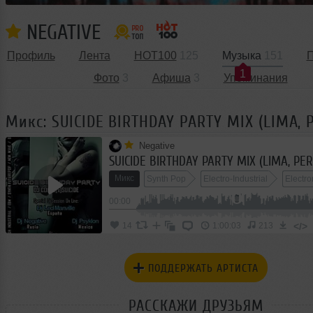
NEGATIVE
Профиль
Лента
HOT100
125
Музыка
151
П
1
Фото
3
Афиша
3
Упоминания
Микс: SUICIDE BIRTHDAY PARTY MIX (LIMA, 
Negative
SUICIDE BIRTHDAY PARTY MIX (LIMA, PER
Микс
Synth Pop
Electro-Industrial
Electro
00:00
</>
14
1:00:03
213
ПОДДЕРЖАТЬ АРТИСТА
РАССКАЖИ ДРУЗЬЯМ