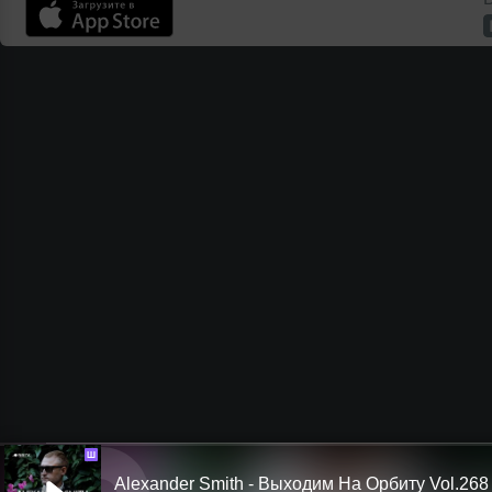
Ш
Alexander Smith - Выходим На Орбиту Vol.268