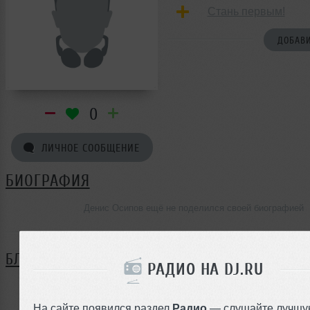
Стань первым!
ДОБАВИ
0
ЛИЧНОЕ СООБЩЕНИЕ
БИОГРАФИЯ
Денис Осипов ещё не поделился своей биографией
БЛОГ
РАДИО НА DJ.RU
Нет записей в блоге
На сайте появился раздел
Радио
— слушайте лучшу