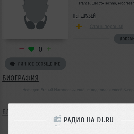
Trance, Electro-Techno, Progress
НЕТ ДРУЗЕЙ
Стань первым!
ДОБАВИ
0
ЛИЧНОЕ СООБЩЕНИЕ
БИОГРАФИЯ
Нефедов Егений Николаевич ещё не поделился своей биог
БЛОГ
РАДИО НА DJ.RU
Нет записей в блоге