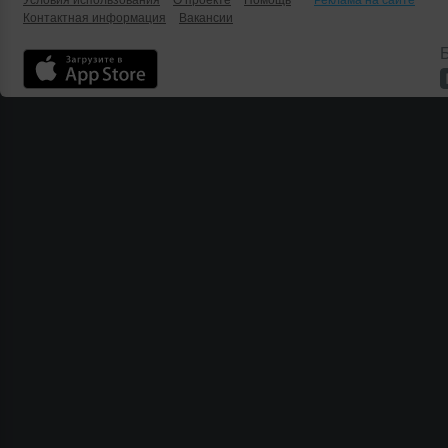
Условия использования
О проекте
Помощь
Реклама на сайте
Контактная информация
Вакансии
Б