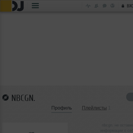
ВХ
NBCGN.
Профиль
Плейлисты
1
nbcgn. не остави
информации о се