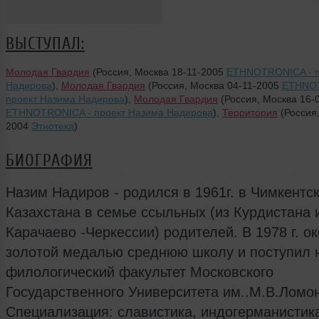
ВЫСТУПАЛ:
Молодая Гвардия
(Россия, Москва 18-11-2005
ETHNOTRONICA - п
Надирова
),
Молодая Гвардия
(Россия, Москва 04-11-2005
ETHNO
проект Назима Надирова
),
Молодая Гвардия
(Россия, Москва 16-
ETHNOTRONICA - проект Назима Надирова
),
Территория
(Россия,
2004
Этнотека
)
БИОГРАФИЯ
Назим Надиров - родился в 1961г. в Чимкентс
Казахстана в семье ссыльных (из Курдистана 
Карачаево -Черкессии) родителей. В 1978 г. о
золотой медалью среднюю школу и поступил 
филологический факультет Московского
Государственного Университета им..М.В.Ломо
Специализация: славистика, индогерманистик