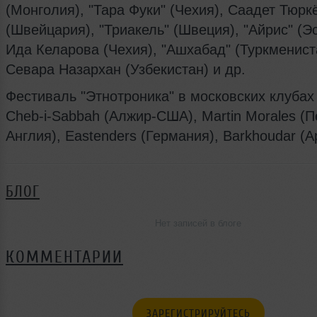
(Монголия), "Тара Фуки" (Чехия), Саадет Тюрк
(Швейцария), "Триакель" (Швеция), "Айрис" (Э
Ида Келарова (Чехия), "Ашхабад" (Туркменист
Севара Назархан (Узбекистан) и др.
Фестиваль "Этнотроника" в московских клубах
Cheb-i-Sabbah (Алжир-США), Martin Morales (П
Англия), Eastenders (Германия), Barkhoudar (А
БЛОГ
Нет записей в блоге
КОММЕНТАРИИ
ЗАРЕГИСТРИРУЙТЕСЬ