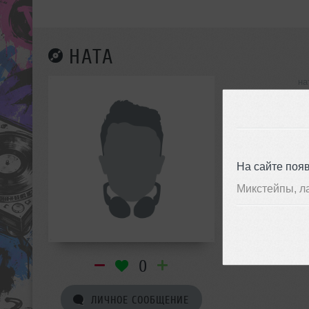
НАТА
на
инф
На сайте поя
Микстейпы, л
0
ЛИЧНОЕ СООБЩЕНИЕ