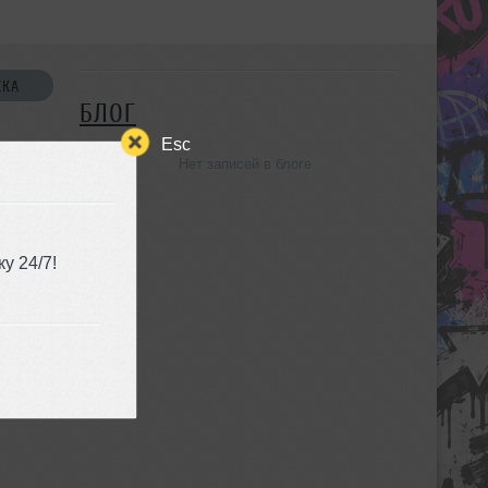
СКА
БЛОГ
Esc
Нет записей в блоге
УЗЬЯ
у 24/7!