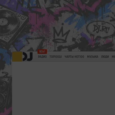
РАДИО
TOP100DJ
ЧАРТЫ HOT100
МУЗЫКА
ЛЮДИ
М