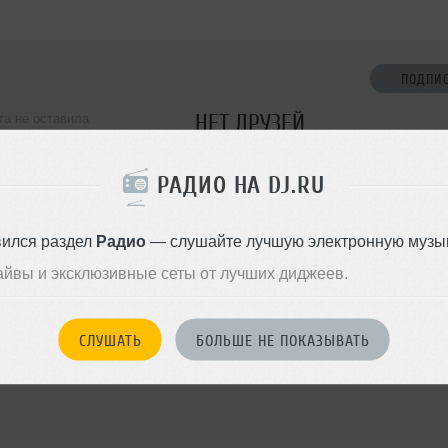
ПОДПИ
НЕТ ДРУЗЕЙ
та не оставила
ормации о себе
Стань первым!
РАДИО НА DJ.RU
ДОБАВИТЬ В ДР
вился раздел
Радио
— слушайте лучшую электронную музык
айвы и эксклюзивные сеты от лучших диджеев.
СЛУШАТЬ
БОЛЬШЕ НЕ ПОКАЗЫВАТЬ