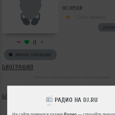
НЕТ ДРУЗЕЙ
Стань первым!
ДОБАВИ
0
ЛИЧНОЕ СООБЩЕНИЕ
БИОГРАФИЯ
Nastasya ещё не поделилась своей биографией
БЛОГ
РАДИО НА DJ.RU
Нет записей в блоге
На сайте появился раздел
Радио
— слушайте лучшу