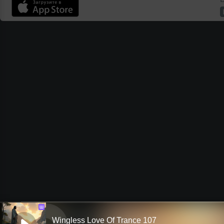
Ш
Wingless Love Of Trance 107