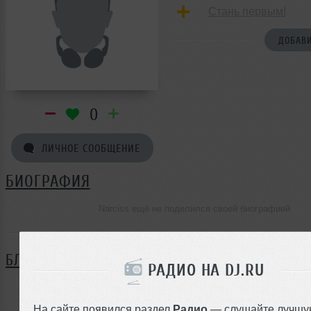
Стань первым!
ДОБАВИ
0
ЛИЧНОЕ СООБЩЕНИЕ
БИОГРАФИЯ
Narciss ещё не поделился своей биографией
БЛОГ
РАДИО НА DJ.RU
Нет записей в блоге
На сайте появился раздел
Радио
— слушайте лучшу