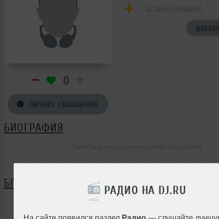
Стань первым!
ДОБАВИ
0
ЛИЧНОЕ СООБЩЕНИЕ
БИОГРАФИЯ
Daniel ещё не поделился своей биографией
БЛОГ
РАДИО НА DJ.RU
Нет записей в блоге
На сайте появился раздел
Радио
— слушайте лучшу