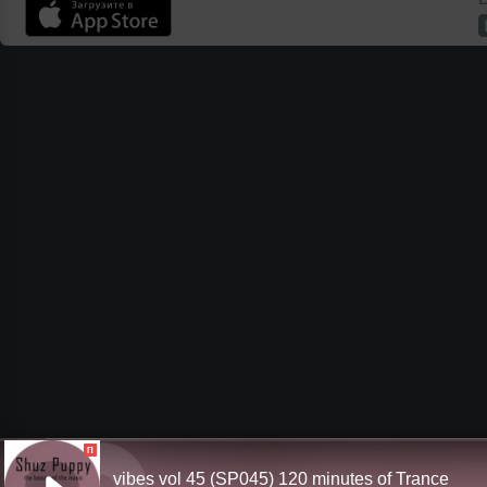
П
vibes vol 45 (SP045) 120 minutes of Trance