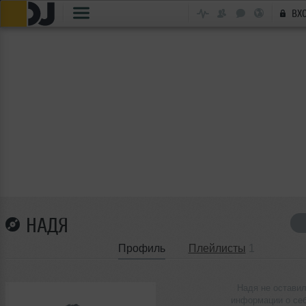
ВХ
НАДЯ
Профиль
Плейлисты
1
Надя не остави
информации о се