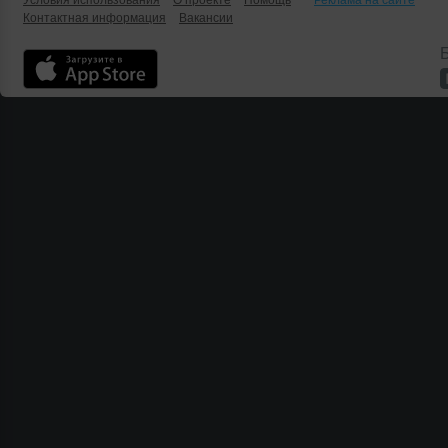
Условия использования
О проекте
Помощь
Реклама на сайте
Контактная информация
Вакансии
Б