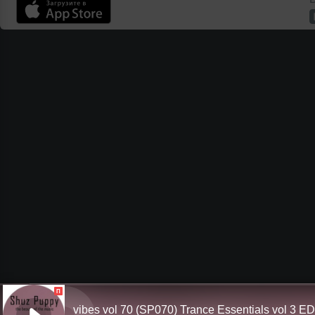
П
vibes vol 70 (SP070) Trance Essentials vol 3 E