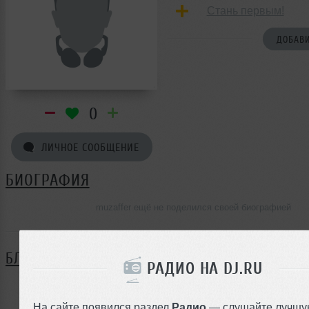
Стань первым!
ДОБАВИ
0
ЛИЧНОЕ СООБЩЕНИЕ
БИОГРАФИЯ
muzaffer ещё не поделился своей биографией
БЛОГ
РАДИО НА DJ.RU
Нет записей в блоге
На сайте появился раздел
Радио
— слушайте лучшу