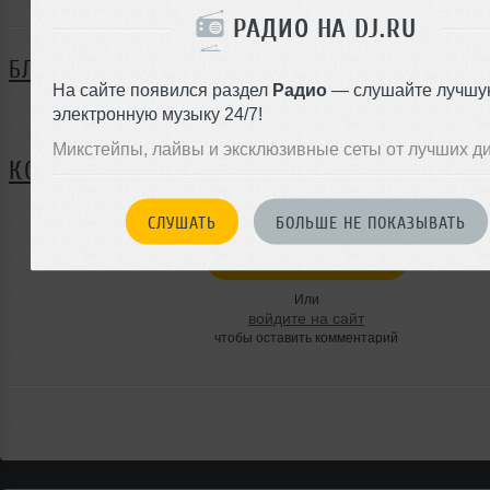
РАДИО НА DJ.RU
БЛОГ
На сайте появился раздел
Радио
— слушайте лучшу
электронную музыку 24/7!
Нет записей в блоге
Микстейпы, лайвы и эксклюзивные сеты от лучших д
КОММЕНТАРИИ
СЛУШАТЬ
БОЛЬШЕ НЕ ПОКАЗЫВАТЬ
ЗАРЕГИСТРИРУЙТЕСЬ
Или
войдите на сайт
чтобы оставить комментарий