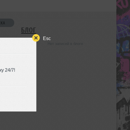
СКА
БЛОГ
Esc
Нет записей в блоге
УЗЬЯ
у 24/7!