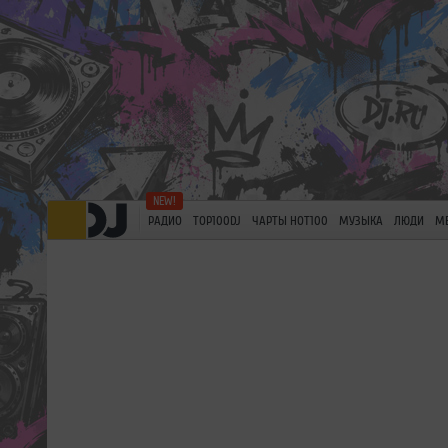
РАДИО
TOP100DJ
ЧАРТЫ HOT100
МУЗЫКА
ЛЮДИ
М