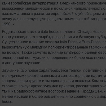
как европейская интерпретация американского
house-зву
выраженной мелодической и вокальной направленностью.
важным этапом в развитии европейской клубной сцены и 
почву для последующего расцвета коммерческой танцева
1990−х.
Родительским стилем italo house является Chicago House, 
жанр унаследовал четырёхдольный ритм и базовую клубну
Существенное влияние оказали Italo Disco
и Euro-Disco,
п
выразительную мелодику,
поп-ориентированные
гармонии 
на вокале. Также заметно влияние
synth-pop
и ранней евр
электронной
поп-музыки,
определивших более «солнечно
и доступное звучание.
Звучание italo house характеризуется тёплой, позитивной
мелодичными фортепианными и синтезаторными партиям
танцевальным грувом и эмоциональным вокалом. Компози
строятся вокруг яркого хука или припева, рассчитанного ка
так и на радиоформатное воспроизведение. Продакшен, к
менее жёсткий и более романтичный по сравнению с аме
house.