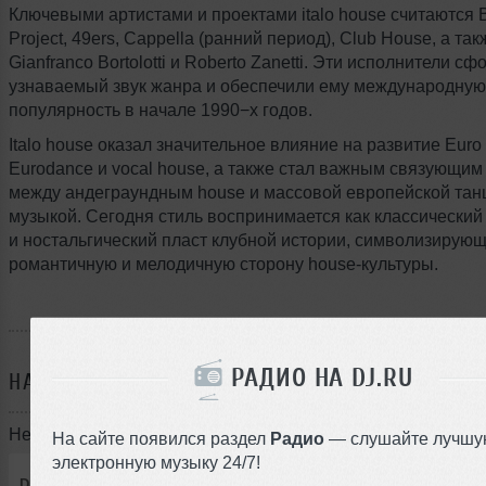
Ключевыми артистами и проектами italo house считаются B
Project, 49ers, Cappella (ранний период), Club House, а т
Gianfranco Bortolotti и Roberto Zanetti. Эти исполнители 
узнаваемый звук жанра и обеспечили ему международную
популярность в начале 1990−х годов.
Italo house оказал значительное влияние на развитие Euro
Eurodance и vocal house, а также стал важным связующим
между андеграундным house и массовой европейской тан
музыкой. Сегодня стиль воспринимается как классический
и ностальгический пласт клубной истории, символизирую
романтичную и мелодичную сторону house-культуры.
РАДИО НА DJ.RU
НАПРИМЕР
ВСЯ МУЗЫКА В ITALO HOUSE
Некоторые треки в стиле Italo House:
На сайте появился раздел
Радио
— слушайте лучшу
электронную музыку 24/7!
DJ Vladmix
➝
4x10 Italo House Trax