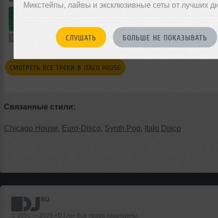
Микстейпы, лайвы и эксклюзивные сеты от лучших д
59:20
503 раза
106
110 MB, 25
СЛУШАТЬ
БОЛЬШЕ НЕ ПОКАЗЫВАТЬ
Микс
В плейлист
СМОТРЕТЬ ВСЕ ТРЕКИ В ITALO HOUSE
Связанные стили:
Chicago House
,
Euro-Disco
,
Synth Pop
,
Italo Disco
© 2001 — 2026 «DJ.ru» Все права защищены.