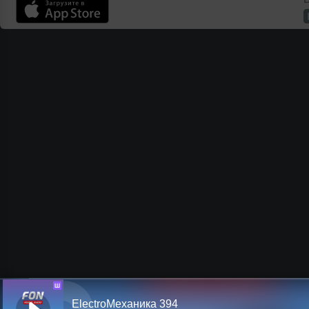
Ш
ElectroМеханика 394