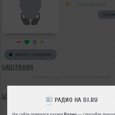
Стань первым!
ДОБАВИ
0
ЛИЧНОЕ СООБЩЕНИЕ
БИОГРАФИЯ
МилыйМан ещё не поделился своей биографией
БЛОГ
РАДИО НА DJ.RU
Нет записей в блоге
На сайте появился раздел
Радио
— слушайте лучшу