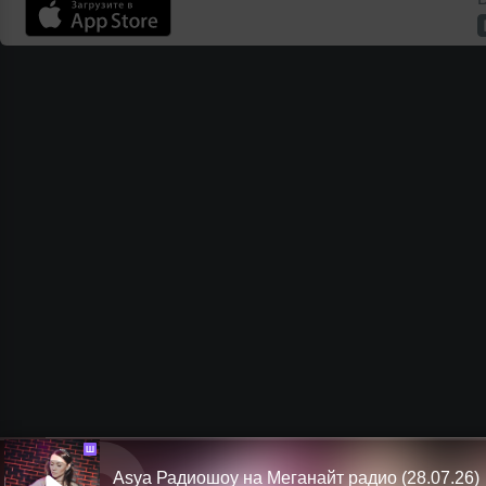
Ш
Asya Радиошоу на Меганайт радио (28.07.26)