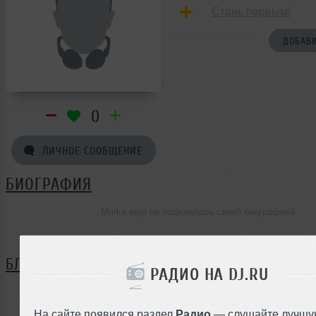
Стань первым!
ДОБАВИ
0
ЛИЧНОЕ СООБЩЕНИЕ
БИОГРАФИЯ
Murka ещё не поделилась своей биографией
БЛОГ
РАДИО НА DJ.RU
Нет записей в блоге
На сайте появился раздел
Радио
— слушайте лучшу