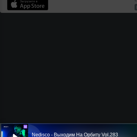
Ш
Nedisco - Выходим На Орбиту Vol.283