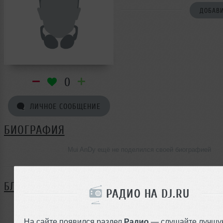
ДОБАВИ
0
ЛИЧНОЕ СООБЩЕНИЕ
БИОГРАФИЯ
Mui AnDy ещё не поделился своей биографией
БЛОГ
РАДИО НА DJ.RU
Нет записей в блоге
На сайте появился раздел
Радио
— слушайте лучшу